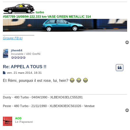
turbo
#587789-16/08/94-222.333 km-VASE GREEN METALLIC 314
__________________
Groupe FB ici
jihem64
Incurable / 480 Greffé
Re: APPEL A TOUS !!
M
ven. 21 mars 2014, 16:31
e
s
Et Rémi, pourquoi il est rose, lui, hein?
s
a
g
e
Dusty - 480 Turbo - 04/04/1990 - XLBEXO63ELC555281
Peste - 480 Turbo - 21/11/1990 - XLBEX063E0C561026 - Vendue
AOD
Le Paparazzi