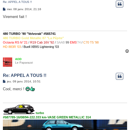
Re: APPEL A TOUS !!
e
M
mer. 08 janv. 2014, 21:16
r
e
s
Virement fait !
s
a
g
e
480 TURBO '90 "Volvorak" #565741
480 TURBO Gold Metallic 87 "La Pépite"
Octavia RS iV '21
/
R19 Cab 16V '92
/
SAAB
99
EMS
'74
/
C70 T5 '98
HD 883R '03
/
Buell XB9S Lightening '03
AOD
Le Paparazzi
Re: APPEL A TOUS !!
M
jeu. 09 janv. 2014, 10:51
e
s
Cool, merci !
s
a
g
e
turbo
#587789-16/08/94-222.333 km-VASE GREEN METALLIC 314