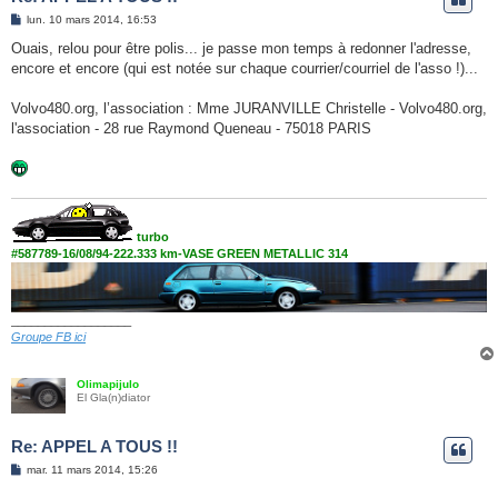
M
lun. 10 mars 2014, 16:53
e
s
Ouais, relou pour être polis... je passe mon temps à redonner l'adresse,
s
encore et encore (qui est notée sur chaque courrier/courriel de l'asso !)...
a
g
e
Volvo480.org, l’association : Mme JURANVILLE Christelle - Volvo480.org,
l'association - 28 rue Raymond Queneau - 75018 PARIS
turbo
#587789-16/08/94-222.333 km-VASE GREEN METALLIC 314
__________________
Groupe FB ici
Olimapijulo
El Gla(n)diator
Re: APPEL A TOUS !!
M
mar. 11 mars 2014, 15:26
e
s