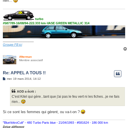
rien...
a
g
e
turbo
#587789-16/08/94-222.333 km-VASE GREEN METALLIC 314
__________________
Groupe FB ici
Afterman
Membre associatif
Re: APPEL A TOUS !!
M
mer. 19 mars 2014, 14:12
e
s
s
AOD a écrit :
a
g
C'est Kitel qui gère...tant que j'ai pas le feu vert ni les fiches...je ne fais
e
rien...
Si ce sont les femmes qui gèrent, ou va-t-on ?
"BlueVolvoCult" - 480 Turbo Paris blue - 21/04/1993 - #581624 - 186 000 km
Drive different