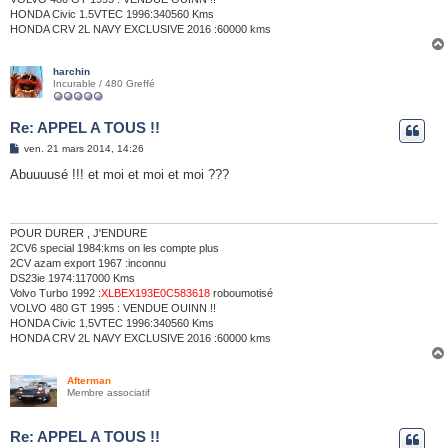
HONDA Civic 1.5VTEC 1996:340560 Kms
HONDA CRV 2L NAVY EXCLUSIVE 2016 :60000 kms
harchin
Incurable / 480 Greffé
Re: APPEL A TOUS !!
M
ven. 21 mars 2014, 14:26
e
s
Abuuuusé !!! et moi et moi et moi ???
s
a
g
e
POUR DURER , J'ENDURE
2CV6 special 1984:kms on les compte plus
2CV azam export 1967 :inconnu
DS23ie 1974:117000 Kms
Volvo Turbo 1992 :
XLBEX193E0C583618
roboumotisé
VOLVO 480 GT 1995 : VENDUE OUINN !!
HONDA Civic 1.5VTEC 1996:340560 Kms
HONDA CRV 2L NAVY EXCLUSIVE 2016 :60000 kms
Afterman
Membre associatif
Re: APPEL A TOUS !!