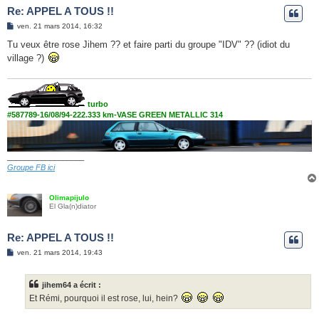
Re: APPEL A TOUS !!
M
ven. 21 mars 2014, 16:32
e
s
Tu veux être rose Jihem ?? et faire parti du groupe "IDV" ?? (idiot du
s
village ?)
a
g
e
turbo
#587789-16/08/94-222.333 km-VASE GREEN METALLIC 314
__________________
Groupe FB ici
Olimapijulo
El Gla(n)diator
Re: APPEL A TOUS !!
M
ven. 21 mars 2014, 19:43
e
s
s
jihem64 a écrit :
a
g
Et Rémi, pourquoi il est rose, lui, hein?
e