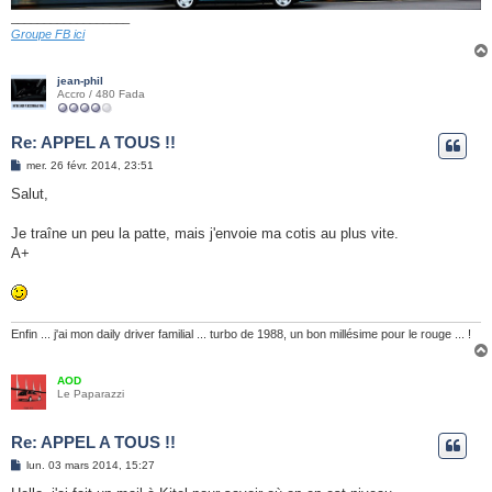
__________________
Groupe FB ici
jean-phil
Accro / 480 Fada
Re: APPEL A TOUS !!
M
mer. 26 févr. 2014, 23:51
e
s
Salut,
s
a
g
Je traîne un peu la patte, mais j'envoie ma cotis au plus vite.
e
A+
Enfin ... j'ai mon daily driver familial ... turbo de 1988, un bon millésime pour le rouge ... !
AOD
Le Paparazzi
Re: APPEL A TOUS !!
M
lun. 03 mars 2014, 15:27
e
s