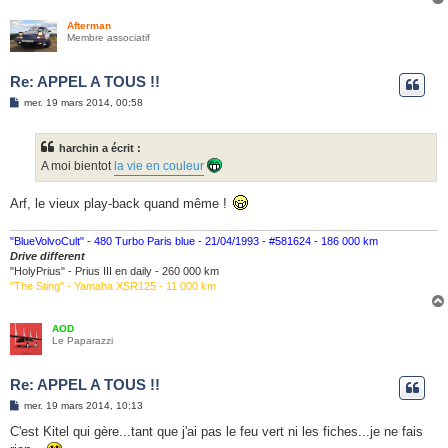
Afterman
Membre associatif
Re: APPEL A TOUS !!
M
mer. 19 mars 2014, 00:58
e
s
s
harchin a écrit :
a
g
A moi bientot
la vie en couleur
e
Arf, le vieux play-back quand même !
"BlueVolvoCult" - 480 Turbo Paris blue - 21/04/1993 - #581624 - 186 000 km
Drive different
"HolyPrius" - Prius III en daily - 260 000 km
"The Sting" - Yamaha XSR125 - 11 000 km
AOD
Le Paparazzi
Re: APPEL A TOUS !!
M
mer. 19 mars 2014, 10:13
e
s
C'est Kitel qui gère...tant que j'ai pas le feu vert ni les fiches...je ne fais
s