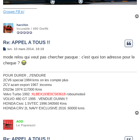
__________________
Groupe FB ici
harchin
Incurable / 480 Greffé
Re: APPEL A TOUS !!
M
lun. 10 mars 2014, 16:19
e
s
mode relou qui veut pas chercher pasque : c'est quoi ton adresse pour le
s
cheque ?
a
g
e
POUR DURER , J'ENDURE
2CV6 special 1984:kms on les compte plus
2CV azam export 1967 :inconnu
DS23ie 1974:117000 Kms
Volvo Turbo 1992 :
XLBEX193E0C583618
roboumotisé
VOLVO 480 GT 1995 : VENDUE OUINN !!
HONDA Civic 1.5VTEC 1996:340560 Kms
HONDA CRV 2L NAVY EXCLUSIVE 2016 :60000 kms
AOD
Le Paparazzi
Re: APPEL A TOUS !!