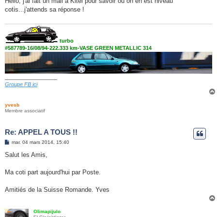
Hello, j'ai fait un mail à Kitel pour savoir où on en est niveau
s
cotis...j'attends sa réponse !
a
g
e
turbo
#587789-16/08/94-222.333 km-VASE GREEN METALLIC 314
__________________
Groupe FB ici
yvesb
Membre associatif
Re: APPEL A TOUS !!
M
mar. 04 mars 2014, 15:40
e
s
Salut les Amis,
s
a
g
Ma coti part aujourd'hui par Poste.
e
Amitiés de la Suisse Romande. Yves
Olimapijulo