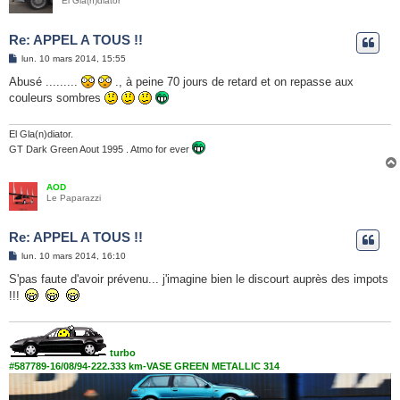
El Gla(n)diator
Re: APPEL A TOUS !!
M
lun. 10 mars 2014, 15:55
e
s
Abusé .........
., à peine 70 jours de retard et on repasse aux
s
couleurs sombres
a
g
e
El Gla(n)diator.
GT Dark Green Aout 1995 . Atmo for ever
AOD
Le Paparazzi
Re: APPEL A TOUS !!
M
lun. 10 mars 2014, 16:10
e
s
S'pas faute d'avoir prévenu... j'imagine bien le discourt auprès des impots
s
!!!
a
g
e
turbo
#587789-16/08/94-222.333 km-VASE GREEN METALLIC 314