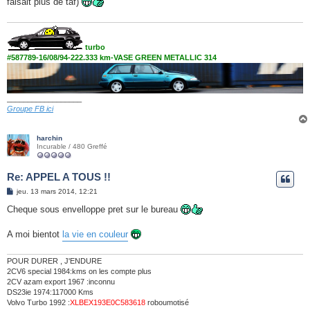
faisait plus de taf)
a
g
e
turbo
#587789-16/08/94-222.333 km-VASE GREEN METALLIC 314
__________________
Groupe FB ici
harchin
Incurable / 480 Greffé
Re: APPEL A TOUS !!
M
jeu. 13 mars 2014, 12:21
e
s
Cheque sous envelloppe pret sur le bureau
s
a
g
A moi bientot
la vie en couleur
e
POUR DURER , J'ENDURE
2CV6 special 1984:kms on les compte plus
2CV azam export 1967 :inconnu
DS23ie 1974:117000 Kms
Volvo Turbo 1992 :
XLBEX193E0C583618
roboumotisé