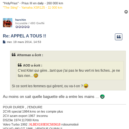
"HolyPrius" - Prius III en daily - 260 000 km
"The Sting" - Yamaha XSR125 - 11 000 km
harchin
Incurable / 480 Greffé
Re: APPEL A TOUS !!
M
mer. 19 mars 2014, 14:53
e
s
s
Afterman a écrit :
a
g
e
AOD a écrit :
C'est Kitel qui gère...tant que j'ai pas le feu vert ni les fiches...je ne
fais rien...
Si ce sont les femmes qui gèrent, ou va-t-on ?
Au moins on sait quelle baguette elle a entre les mains ...
POUR DURER , J'ENDURE
2CV6 special 1984:kms on les compte plus
2CV azam export 1967 :inconnu
DS23ie 1974:117000 Kms
Volvo Turbo 1992 :
XLBEX193E0C583618
roboumotisé
VOLVO 480 GT 1995 : VENDUE OUINN !!