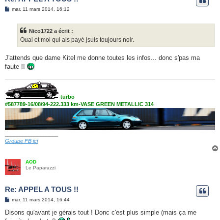
M
mar. 11 mars 2014, 16:12
e
s
s
Nico1722 a écrit :
a
g
Ouai et moi qui ais payé jsuis toujours noir.
e
J'attends que dame Kitel me donne toutes les infos... donc s'pas ma
faute !!
turbo
#587789-16/08/94-222.333 km-VASE GREEN METALLIC 314
__________________
Groupe FB ici
AOD
Le Paparazzi
Re: APPEL A TOUS !!
M
mar. 11 mars 2014, 16:44
e
s
Disons qu'avant je gérais tout ! Donc c'est plus simple (mais ça me
s