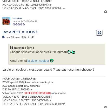
VOLVO 480 GT 1995 : VENDUE OUINN !!
HONDA Civic 1.5VTEC 1996:340560 Kms
HONDA CRV 2L NAVY EXCLUSIVE 2016 :60000 kms
harchin
Incurable / 480 Greffé
Re: APPEL A TOUS !!
M
mar. 18 mars 2014, 21:45
e
s
s
harchin a écrit :
a
g
Cheque sous envelloppe pret sur le bureau
e
A moi bientot
la vie en couleur
La vie en couleur , c'est pour quand ? t'as pas reçu mon cheque ?
POUR DURER , J'ENDURE
2CV6 special 1984:kms on les compte plus
2CV azam export 1967 :inconnu
DS23ie 1974:117000 Kms
Volvo Turbo 1992 :
XLBEX193E0C583618
roboumotisé
VOLVO 480 GT 1995 : VENDUE OUINN !!
HONDA Civic 1.5VTEC 1996:340560 Kms
HONDA CRV 2L NAVY EXCLUSIVE 2016 :60000 kms