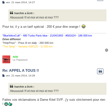
M
ven. 21 mars 2014, 14:27
e
s
s
harchin a écrit :
a
g
Abuuuusé !!! et moi et moi et moi ???
e
Pour toi, il y a un tarif spécial : 200 € pour être orange !
"BlueVolvoCult" - 480 Turbo Paris blue - 21/04/1993 - #581624 - 186 000 km
Drive different
"HolyPrius" - Prius III en daily - 260 000 km
"The Sting" - Yamaha XSR125 - 11 000 km
AOD
Le Paparazzi
Re: APPEL A TOUS !!
M
ven. 21 mars 2014, 14:28
e
s
s
harchin a écrit :
a
g
Abuuuusé !!! et moi et moi et moi ???
e
Faites vos réclamations à Dame Kitel SVP...j'y suis strictement pour rien
!