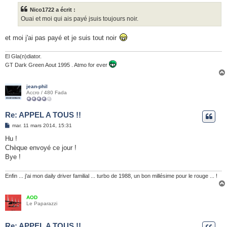
s
Nico1722 a écrit :
a
g
Ouai et moi qui ais payé jsuis toujours noir.
e
et moi j'ai pas payé et je suis tout noir
El Gla(n)diator.
GT Dark Green Aout 1995 . Atmo for ever
jean-phil
Accro / 480 Fada
Re: APPEL A TOUS !!
M
mar. 11 mars 2014, 15:31
e
s
Hu !
s
Chèque envoyé ce jour !
a
g
Bye !
e
Enfin ... j'ai mon daily driver familial ... turbo de 1988, un bon millésime pour le rouge ... !
AOD
Le Paparazzi
Re: APPEL A TOUS !!