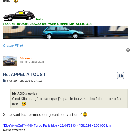
rien...
a
g
e
turbo
#587789-16/08/94-222.333 km-VASE GREEN METALLIC 314
__________________
Groupe FB ici
Afterman
Membre associatif
Re: APPEL A TOUS !!
M
mer. 19 mars 2014, 14:12
e
s
s
AOD a écrit :
a
g
C'est Kitel qui gère...tant que j'ai pas le feu vert ni les fiches...je ne fais
e
rien...
Si ce sont les femmes qui gèrent, ou va-t-on ?
"BlueVolvoCult" - 480 Turbo Paris blue - 21/04/1993 - #581624 - 186 000 km
Drive different