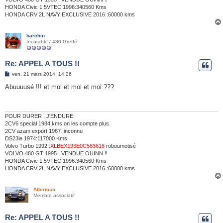
HONDA Civic 1.5VTEC 1996:340560 Kms
HONDA CRV 2L NAVY EXCLUSIVE 2016 :60000 kms
harchin
Incurable / 480 Greffé
Re: APPEL A TOUS !!
M
ven. 21 mars 2014, 14:26
e
s
Abuuuusé !!! et moi et moi et moi ???
s
a
g
e
POUR DURER , J'ENDURE
2CV6 special 1984:kms on les compte plus
2CV azam export 1967 :inconnu
DS23ie 1974:117000 Kms
Volvo Turbo 1992 :
XLBEX193E0C583618
roboumotisé
VOLVO 480 GT 1995 : VENDUE OUINN !!
HONDA Civic 1.5VTEC 1996:340560 Kms
HONDA CRV 2L NAVY EXCLUSIVE 2016 :60000 kms
Afterman
Membre associatif
Re: APPEL A TOUS !!