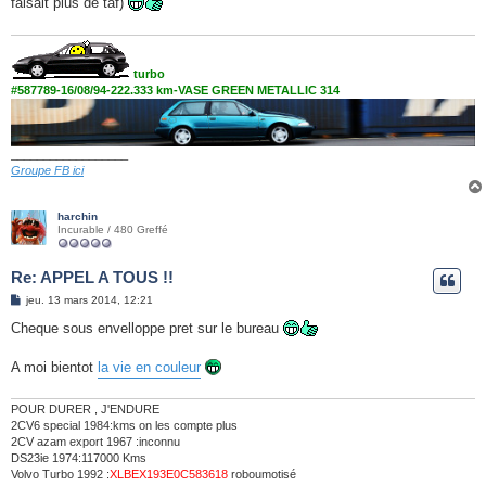
faisait plus de taf)
a
g
e
turbo
#587789-16/08/94-222.333 km-VASE GREEN METALLIC 314
__________________
Groupe FB ici
harchin
Incurable / 480 Greffé
Re: APPEL A TOUS !!
M
jeu. 13 mars 2014, 12:21
e
s
Cheque sous envelloppe pret sur le bureau
s
a
g
A moi bientot
la vie en couleur
e
POUR DURER , J'ENDURE
2CV6 special 1984:kms on les compte plus
2CV azam export 1967 :inconnu
DS23ie 1974:117000 Kms
Volvo Turbo 1992 :
XLBEX193E0C583618
roboumotisé