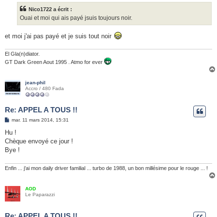
s
Nico1722 a écrit :
a
g
Ouai et moi qui ais payé jsuis toujours noir.
e
et moi j'ai pas payé et je suis tout noir
El Gla(n)diator.
GT Dark Green Aout 1995 . Atmo for ever
jean-phil
Accro / 480 Fada
Re: APPEL A TOUS !!
M
mar. 11 mars 2014, 15:31
e
s
Hu !
s
Chèque envoyé ce jour !
a
g
Bye !
e
Enfin ... j'ai mon daily driver familial ... turbo de 1988, un bon millésime pour le rouge ... !
AOD
Le Paparazzi
Re: APPEL A TOUS !!