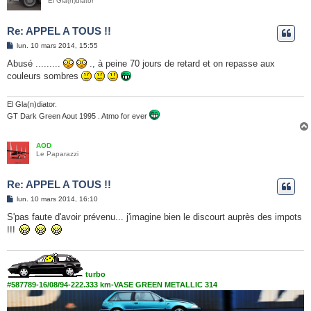
El Gla(n)diator
Re: APPEL A TOUS !!
M
lun. 10 mars 2014, 15:55
e
s
Abusé .........
., à peine 70 jours de retard et on repasse aux
s
couleurs sombres
a
g
e
El Gla(n)diator.
GT Dark Green Aout 1995 . Atmo for ever
AOD
Le Paparazzi
Re: APPEL A TOUS !!
M
lun. 10 mars 2014, 16:10
e
s
S'pas faute d'avoir prévenu... j'imagine bien le discourt auprès des impots
s
!!!
a
g
e
turbo
#587789-16/08/94-222.333 km-VASE GREEN METALLIC 314