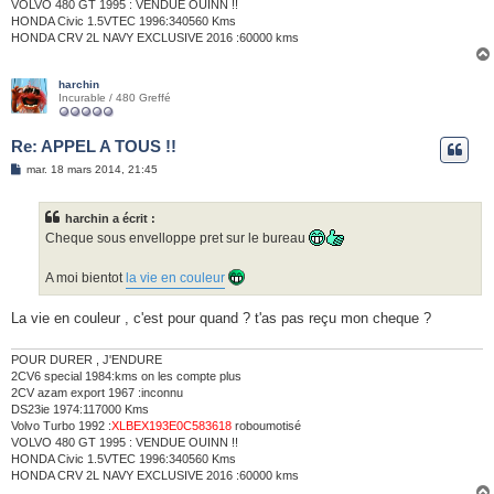
VOLVO 480 GT 1995 : VENDUE OUINN !!
HONDA Civic 1.5VTEC 1996:340560 Kms
HONDA CRV 2L NAVY EXCLUSIVE 2016 :60000 kms
harchin
Incurable / 480 Greffé
Re: APPEL A TOUS !!
M
mar. 18 mars 2014, 21:45
e
s
s
harchin a écrit :
a
g
Cheque sous envelloppe pret sur le bureau
e
A moi bientot
la vie en couleur
La vie en couleur , c'est pour quand ? t'as pas reçu mon cheque ?
POUR DURER , J'ENDURE
2CV6 special 1984:kms on les compte plus
2CV azam export 1967 :inconnu
DS23ie 1974:117000 Kms
Volvo Turbo 1992 :
XLBEX193E0C583618
roboumotisé
VOLVO 480 GT 1995 : VENDUE OUINN !!
HONDA Civic 1.5VTEC 1996:340560 Kms
HONDA CRV 2L NAVY EXCLUSIVE 2016 :60000 kms