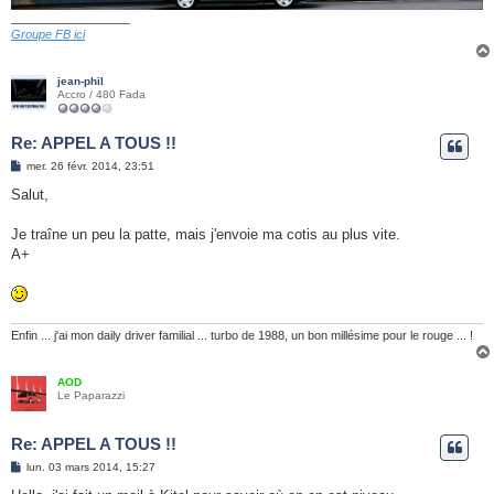
__________________
Groupe FB ici
jean-phil
Accro / 480 Fada
Re: APPEL A TOUS !!
M
mer. 26 févr. 2014, 23:51
e
s
Salut,
s
a
g
Je traîne un peu la patte, mais j'envoie ma cotis au plus vite.
e
A+
Enfin ... j'ai mon daily driver familial ... turbo de 1988, un bon millésime pour le rouge ... !
AOD
Le Paparazzi
Re: APPEL A TOUS !!
M
lun. 03 mars 2014, 15:27
e
s