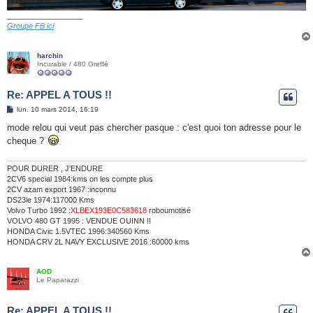
__________________
Groupe FB ici
harchin
Incurable / 480 Greffé
Re: APPEL A TOUS !!
M
lun. 10 mars 2014, 16:19
e
s
mode relou qui veut pas chercher pasque : c'est quoi ton adresse pour le
s
cheque ?
a
g
e
POUR DURER , J'ENDURE
2CV6 special 1984:kms on les compte plus
2CV azam export 1967 :inconnu
DS23ie 1974:117000 Kms
Volvo Turbo 1992 :
XLBEX193E0C583618
roboumotisé
VOLVO 480 GT 1995 : VENDUE OUINN !!
HONDA Civic 1.5VTEC 1996:340560 Kms
HONDA CRV 2L NAVY EXCLUSIVE 2016 :60000 kms
AOD
Le Paparazzi
Re: APPEL A TOUS !!