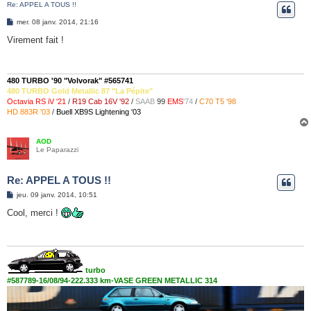
Re: APPEL A TOUS !!
e
M
mer. 08 janv. 2014, 21:16
r
e
s
Virement fait !
s
a
g
e
480 TURBO '90 "Volvorak" #565741
480 TURBO Gold Metallic 87 "La Pépite"
Octavia RS iV '21
/
R19 Cab 16V '92
/
SAAB
99
EMS
'74
/
C70 T5 '98
HD 883R '03
/
Buell XB9S Lightening '03
AOD
Le Paparazzi
Re: APPEL A TOUS !!
M
jeu. 09 janv. 2014, 10:51
e
s
Cool, merci !
s
a
g
e
turbo
#587789-16/08/94-222.333 km-VASE GREEN METALLIC 314