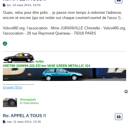
M
lun. 10 mars 2014, 16:53
e
s
Ouais, relou pour être polis... je passe mon temps à redonner l'adresse,
s
encore et encore (qui est notée sur chaque courrier/courriel de l'asso !)...
a
g
e
Volvo480.org, l’association : Mme JURANVILLE Christelle - Volvo480.org,
l'association - 28 rue Raymond Queneau - 75018 PARIS
turbo
#587789-16/08/94-222.333 km-VASE GREEN METALLIC 314
__________________
Groupe FB ici
Olimapijulo
El Gla(n)diator
Re: APPEL A TOUS !!
M
mar. 11 mars 2014, 15:26
e
s