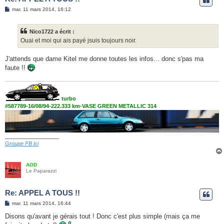
M
mar. 11 mars 2014, 16:12
e
s
s
Nico1722 a écrit :
a
g
Ouai et moi qui ais payé jsuis toujours noir.
e
J'attends que dame Kitel me donne toutes les infos... donc s'pas ma
faute !!
turbo
#587789-16/08/94-222.333 km-VASE GREEN METALLIC 314
__________________
Groupe FB ici
AOD
Le Paparazzi
Re: APPEL A TOUS !!
M
mar. 11 mars 2014, 16:44
e
s
Disons qu'avant je gérais tout ! Donc c'est plus simple (mais ça me
s