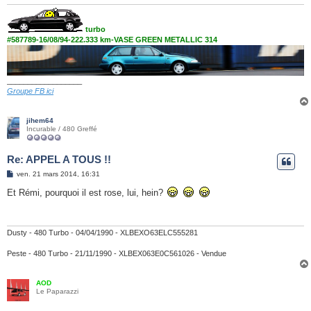
turbo
#587789-16/08/94-222.333 km-VASE GREEN METALLIC 314
__________________
Groupe FB ici
jihem64
Incurable / 480 Greffé
Re: APPEL A TOUS !!
M
ven. 21 mars 2014, 16:31
e
s
Et Rémi, pourquoi il est rose, lui, hein?
s
a
g
e
Dusty - 480 Turbo - 04/04/1990 - XLBEXO63ELC555281
Peste - 480 Turbo - 21/11/1990 - XLBEX063E0C561026 - Vendue
AOD
Le Paparazzi