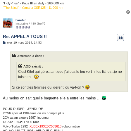
"HolyPrius" - Prius III en daily - 260 000 km
"The Sting" - Yamaha XSR125 - 11 000 km
harchin
Incurable / 480 Greffé
Re: APPEL A TOUS !!
M
mer. 19 mars 2014, 14:53
e
s
s
Afterman a écrit :
a
g
e
AOD a écrit :
C'est Kitel qui gère...tant que j'ai pas le feu vert ni les fiches...je ne
fais rien...
Si ce sont les femmes qui gèrent, ou va-t-on ?
Au moins on sait quelle baguette elle a entre les mains ...
POUR DURER , J'ENDURE
2CV6 special 1984:kms on les compte plus
2CV azam export 1967 :inconnu
DS23ie 1974:117000 Kms
Volvo Turbo 1992 :
XLBEX193E0C583618
roboumotisé
VOLVO 480 GT 1995 : VENDUE OUINN !!