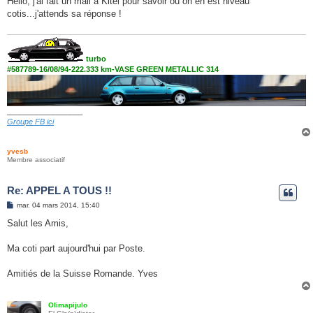
Hello, j'ai fait un mail à Kitel pour savoir où on en est niveau
s
cotis...j'attends sa réponse !
a
g
e
turbo
#587789-16/08/94-222.333 km-VASE GREEN METALLIC 314
__________________
Groupe FB ici
yvesb
Membre associatif
Re: APPEL A TOUS !!
M
mar. 04 mars 2014, 15:40
e
s
Salut les Amis,
s
a
g
Ma coti part aujourd'hui par Poste.
e
Amitiés de la Suisse Romande. Yves
Olimapijulo