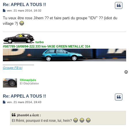
Re: APPEL A TOUS !!
M
ven. 21 mars 2014, 16:32
e
s
Tu veux être rose Jihem ?? et faire parti du groupe "IDV" ?? (idiot du
s
village ?)
a
g
e
turbo
#587789-16/08/94-222.333 km-VASE GREEN METALLIC 314
__________________
Groupe FB ici
Olimapijulo
El Gla(n)diator
Re: APPEL A TOUS !!
M
ven. 21 mars 2014, 19:43
e
s
s
jihem64 a écrit :
a
g
Et Rémi, pourquoi il est rose, lui, hein?
e