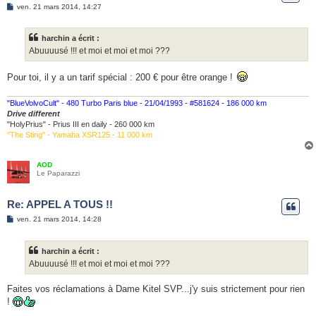
M
ven. 21 mars 2014, 14:27
e
s
s
harchin a écrit :
a
g
Abuuuusé !!! et moi et moi et moi ???
e
Pour toi, il y a un tarif spécial : 200 € pour être orange !
"BlueVolvoCult" - 480 Turbo Paris blue - 21/04/1993 - #581624 - 186 000 km
Drive different
"HolyPrius" - Prius III en daily - 260 000 km
"The Sting" - Yamaha XSR125 - 11 000 km
AOD
Le Paparazzi
Re: APPEL A TOUS !!
M
ven. 21 mars 2014, 14:28
e
s
s
harchin a écrit :
a
g
Abuuuusé !!! et moi et moi et moi ???
e
Faites vos réclamations à Dame Kitel SVP...j'y suis strictement pour rien
!