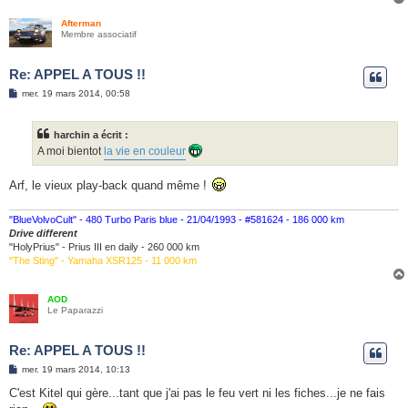
Afterman
Membre associatif
Re: APPEL A TOUS !!
M
mer. 19 mars 2014, 00:58
e
s
s
harchin a écrit :
a
g
A moi bientot
la vie en couleur
e
Arf, le vieux play-back quand même !
"BlueVolvoCult" - 480 Turbo Paris blue - 21/04/1993 - #581624 - 186 000 km
Drive different
"HolyPrius" - Prius III en daily - 260 000 km
"The Sting" - Yamaha XSR125 - 11 000 km
AOD
Le Paparazzi
Re: APPEL A TOUS !!
M
mer. 19 mars 2014, 10:13
e
s
C'est Kitel qui gère...tant que j'ai pas le feu vert ni les fiches...je ne fais
s