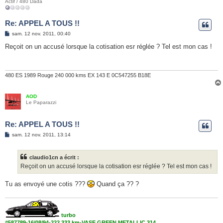
Actif / 480 Dada
Re: APPEL A TOUS !!
M
sam. 12 nov. 2011, 00:40
e
s
Reçoit on un accusé lorsque la cotisation esr réglée ? Tel est mon cas !
s
a
g
e
480 ES 1989 Rouge 240 000 kms EX 143 E 0C547255 B18E
AOD
Le Paparazzi
Re: APPEL A TOUS !!
M
sam. 12 nov. 2011, 13:14
e
s
s
claudio1cn a écrit :
a
g
Reçoit on un accusé lorsque la cotisation esr réglée ? Tel est mon cas !
e
Tu as envoyé une cotis ???
Quand ça ?? ?
turbo
#587789-16/08/94-222.333 km-VASE GREEN METALLIC 314