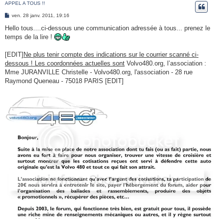
APPEL A TOUS !!
e
M
ven. 28 janv. 2011, 19:16
r
e
s
Hello tous....ci-dessous une communication adressée à tous... prenez le
s
temps de la lire !
a
g
e
[EDIT]
Ne plus tenir compte des indications sur le courrier scanné ci-
dessous ! Les coordonnées actuelles sont
Volvo480.org, l’association :
Mme JURANVILLE Christelle - Volvo480.org, l'association - 28 rue
Raymond Queneau - 75018 PARIS [EDIT]