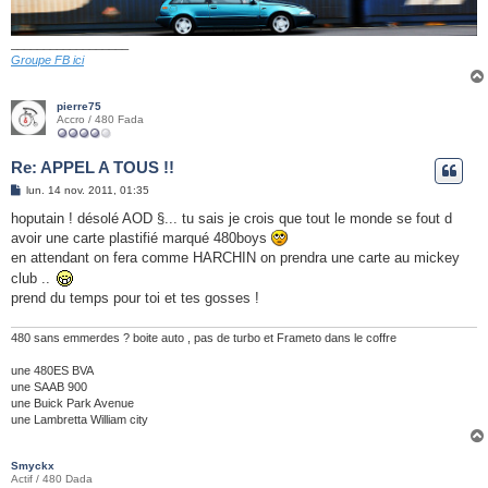
__________________
Groupe FB ici
pierre75
Accro / 480 Fada
Re: APPEL A TOUS !!
M
lun. 14 nov. 2011, 01:35
e
s
hoputain ! désolé AOD §... tu sais je crois que tout le monde se fout d
s
avoir une carte plastifié marqué 480boys
a
g
en attendant on fera comme HARCHIN on prendra une carte au mickey
e
club ..
prend du temps pour toi et tes gosses !
480 sans emmerdes ? boite auto , pas de turbo et Frameto dans le coffre
une 480ES BVA
une SAAB 900
une Buick Park Avenue
une Lambretta William city
Smyckx
Actif / 480 Dada