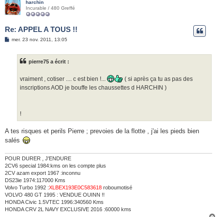
harchin
Incurable / 480 Greffé
Re: APPEL A TOUS !!
M
mer. 23 nov. 2011, 13:05
e
s
s
pierre75 a écrit :
a
g
e
vraiment , cotiser .... c est bien !...
( si après ça tu as pas des
inscriptions AOD je bouffe les chaussettes d HARCHIN )
!
A tes risques et perils Pierre ; prevoies de la flotte , j'ai les pieds bien
salés
POUR DURER , J'ENDURE
2CV6 special 1984:kms on les compte plus
2CV azam export 1967 :inconnu
DS23ie 1974:117000 Kms
Volvo Turbo 1992 :
XLBEX193E0C583618
roboumotisé
VOLVO 480 GT 1995 : VENDUE OUINN !!
HONDA Civic 1.5VTEC 1996:340560 Kms
HONDA CRV 2L NAVY EXCLUSIVE 2016 :60000 kms