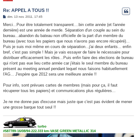
Re: APPEL A TOUS !!
M
dim. 13 nov. 2011, 17:45
e
s
Merci...Pour être totalement transparent....bin cette année (et l'année
s
dernière) est une année de merde. Séparation d'un couple au sein du
a
g
bureau...abandon du bateau non officielle de la part d'un membre du
e
bureau (avec tous les papiers que nous n'avons pas encore récupéré)...
Puis je suis moi même en cours de séparation...j'ai deux enfants... enfin
bref, c'est pas simple ! Mais je vais essayer de faire le nécessaire pour
distribuer efficacement les rôles...Puis enfin faire des elections de bureau
qui n'ont pas eue lieu cette année car j'étais le seul membre du bureau
présent au meeting annuel pendant lequel nous faisons habituellement
l'AG... J'espère que 2012 sera une meilleure année !!
Pour info, sont prévues cartes de membres (mais pour ça, il faut
récuperer tous les papiers) et communications plus régulières...
Je ne me donne pas d'excuse mais juste que c'est pas évident de mener
une grosse barque tout seul !!
turbo
#587789-16/08/94-222.333 km-VASE GREEN METALLIC 314