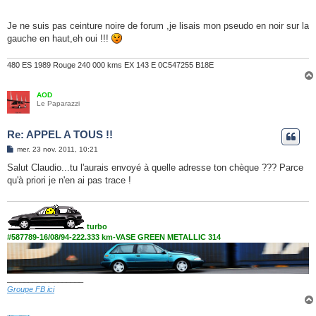
Je ne suis pas ceinture noire de forum ,je lisais mon pseudo en noir sur la
gauche en haut,eh oui !!!
480 ES 1989 Rouge 240 000 kms EX 143 E 0C547255 B18E
AOD
Le Paparazzi
Re: APPEL A TOUS !!
M
mer. 23 nov. 2011, 10:21
e
s
Salut Claudio...tu l'aurais envoyé à quelle adresse ton chèque ??? Parce
s
qu'à priori je n'en ai pas trace !
a
g
e
turbo
#587789-16/08/94-222.333 km-VASE GREEN METALLIC 314
__________________
Groupe FB ici