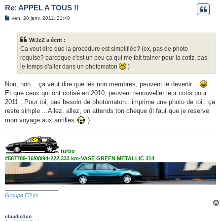
Re: APPEL A TOUS !!
M
ven. 28 janv. 2011, 21:40
e
s
s
WiJzZ a écrit :
a
g
Ca veut dire que la procédure est simplifiée? (ex, pas de photo
e
requise? parceque c'est un peu ça qui me fait trainer pour la cotiz, pas
le temps d'aller dans un photomaton
)
Non, non... ça veut dire que les non membres, peuvent le devenir ...
...
Et que ceux qui ont cotisé en 2010, peuvent renouveller leur cotis pour
2011...Pour toi, pas besoin de photomaton...imprime une photo de toi...ça
reste simple ...Allez, allez, on attends ton cheque (il faut que je reserve
mon voyage aux antilles
)
turbo
#587789-16/08/94-222.333 km-VASE GREEN METALLIC 314
__________________
Groupe FB ici
claudio1cn