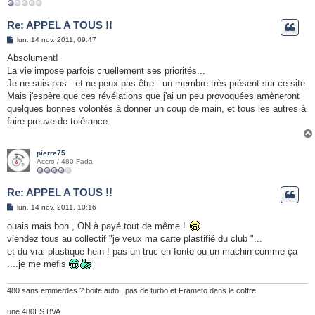
Re: APPEL A TOUS !!
M
lun. 14 nov. 2011, 09:47
e
s
Absolument!
s
La vie impose parfois cruellement ses priorités...
a
g
Je ne suis pas - et ne peux pas être - un membre très présent sur ce site.
e
Mais j'espère que ces révélations que j'ai un peu provoquées amèneront
quelques bonnes volontés à donner un coup de main, et tous les autres à
faire preuve de tolérance.
pierre75
Accro / 480 Fada
Re: APPEL A TOUS !!
M
lun. 14 nov. 2011, 10:16
e
s
ouais mais bon , ON à payé tout de même !
s
viendez tous au collectif "je veux ma carte plastifié du club "...
a
g
et du vrai plastique hein ! pas un truc en fonte ou un machin comme ça
e
....je me mefis
480 sans emmerdes ? boite auto , pas de turbo et Frameto dans le coffre
une 480ES BVA