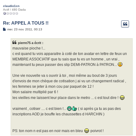
claudio1cn
Actif / 480 Dada
Re: APPEL A TOUS !!
M
mer. 23 nov. 2011, 00:13
e
s
s
pierre75 a écrit :
a
g
mauvaise pioche !...
e
c est quand tu vois apparaitre à coté de ton avatar en lettre de feux un
MEMBRE ASSOCIATIF que tu sais que tu es un homme , un vrai ,
maintenant tu peux passer des slip DEMI-PATRON à PATRON...
Une vie nouvelle va s ouvrir à toi , moi même au bout de 3 jours
d'envois de mon chèque de cotisation j ai vu un changement radical ,
les femmes se jeter à mon cou par paquet de 12 !
Mon salaire multiplié par 6 !
les vieilles me laissent leur place dans le metro ... c est tout dire !
vraiment , cotiser .... c est bien !...
( si après ça tu as pas des
inscriptions AOD je bouffe les chaussettes d HARCHIN )
PS: ton nom n est pas en noir mais en bleu
poivrot !