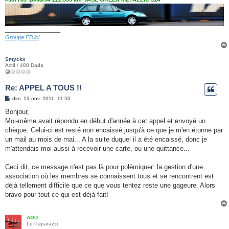
__________________
Groupe FB ici
Smyckx
Actif / 480 Dada
Re: APPEL A TOUS !!
M
dim. 13 nov. 2011, 11:50
e
s
Bonjour,
s
Moi-même avait répondu en début d'année à cet appel et envoyé un
a
g
chèque. Celui-ci est resté non encaissé jusqu'à ce que je m'en étonne par
e
un mail au mois de mai... A la suite duquel il a été encaissé, donc je
m'attendais moi aussi à recevoir une carte, ou une quittance...
Ceci dit, ce message n'est pas là pour polémiquer: la gestion d'une
association où les membres se connaissent tous et se rencontrent est
déjà tellement difficile que ce que vous tentez reste une gageure. Alors
bravo pour tout ce qui est déjà fait!
AOD
Le Paparazzi