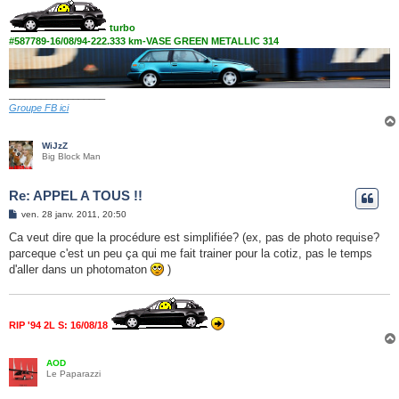
turbo
#587789-16/08/94-222.333 km-VASE GREEN METALLIC 314
__________________
Groupe FB ici
WiJzZ
Big Block Man
Re: APPEL A TOUS !!
M
ven. 28 janv. 2011, 20:50
e
s
Ca veut dire que la procédure est simplifiée? (ex, pas de photo requise?
s
parceque c'est un peu ça qui me fait trainer pour la cotiz, pas le temps
a
g
d'aller dans un photomaton
)
e
RIP '94 2L S: 16/08/18
AOD
Le Paparazzi