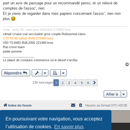
s
part un avis de passage pour un recommandé perso, et un relevé de
a
g
comptes de l'assoc', rien.
e
Et je viens de regarder dans mes papiers concernant l'assoc', rien non
plus
Leïla : turbo 95, steel grey #591810 279480 kms
climat'-cruise-cuir-accoudoir-gros couple-Roboumod clans
C70 T5 98 safran BVM 273480 kms
V50 T5 AWD BVA 2006 221480 kms
Rat crevé team
petite pomme
__________________
Le plaisir de conduire commence où le diesel s'arrête
Répondre
1
2
3
4
5
6
Suivante
138 messages
Aller à
Index du forum
Heures au format
UTC+02:00
Revolution style by
Semi_Deus
Développé par
phpBB
® Forum Software © phpBB Limited
En poursuivant votre navigation, vous acceptez
Traduit par
phpBB-fr.com
l’utilisation de cookies.
En savoir plus