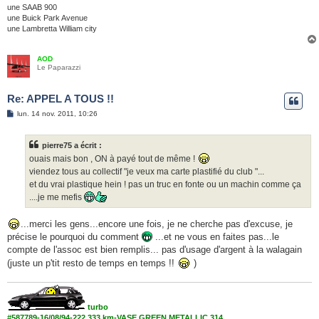
une SAAB 900
une Buick Park Avenue
une Lambretta William city
AOD
Le Paparazzi
Re: APPEL A TOUS !!
M
lun. 14 nov. 2011, 10:26
e
s
s
pierre75 a écrit :
a
g
ouais mais bon , ON à payé tout de même !
e
viendez tous au collectif "je veux ma carte plastifié du club "...
et du vrai plastique hein ! pas un truc en fonte ou un machin comme ça
....je me mefis
...merci les gens...encore une fois, je ne cherche pas d'excuse, je
précise le pourquoi du comment
...et ne vous en faites pas...le
compte de l'assoc est bien remplis... pas d'usage d'argent à la walagain
(juste un p'tit resto de temps en temps !!
)
turbo
#587789-16/08/94-222.333 km-VASE GREEN METALLIC 314