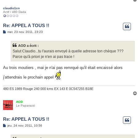
claudio1cn
Actif / 480 Dada
Re: APPEL A TOUS !!
M
mer. 23 nov. 2011, 23:23
e
s
s
AOD a écrit :
a
g
Salut Claudio...tu l'aurais envoyé à quelle adresse ton chèque ???
e
Parce qu'à priori je n'en ai pas trace !
Au trois moutiers , mai je n'ai pas remrqué qu'il était encaissé alors
j'attendrais le prochain appel
480 ES 1989 Rouge 240 000 kms EX 143 E 0C547255 B18E
AOD
Le Paparazzi
Re: APPEL A TOUS !!
M
jeu. 24 nov. 2011, 10:56
e
s
s