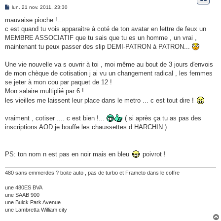
M
lun. 21 nov. 2011, 23:30
e
s
mauvaise pioche !...
s
c est quand tu vois apparaitre à coté de ton avatar en lettre de feux un
a
g
MEMBRE ASSOCIATIF que tu sais que tu es un homme , un vrai ,
e
maintenant tu peux passer des slip DEMI-PATRON à PATRON...
Une vie nouvelle va s ouvrir à toi , moi même au bout de 3 jours d'envois
de mon chèque de cotisation j ai vu un changement radical , les femmes
se jeter à mon cou par paquet de 12 !
Mon salaire multiplié par 6 !
les vieilles me laissent leur place dans le metro ... c est tout dire !
vraiment , cotiser .... c est bien !...
( si après ça tu as pas des
inscriptions AOD je bouffe les chaussettes d HARCHIN )
PS: ton nom n est pas en noir mais en bleu
poivrot !
480 sans emmerdes ? boite auto , pas de turbo et Frameto dans le coffre
une 480ES BVA
une SAAB 900
une Buick Park Avenue
une Lambretta William city