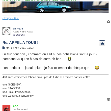
__________________
Groupe FB ici
pierre75
Accro / 480 Fada
Re: APPEL A TOUS !!
M
lun. 14 nov. 2011, 11:03
e
s
un truc tout con , comment on sait si nos cotisations sont à jour ?
s
parceque vu qu on à pas de carte eh ben ....
a
g
e
non ,serieux ... je sais plus , je fais tellement de chèque que ....
480 sans emmerdes ? boite auto , pas de turbo et Frameto dans le coffre
une 480ES BVA
une SAAB 900
une Buick Park Avenue
une Lambretta William city
AOD
Le Paparazzi