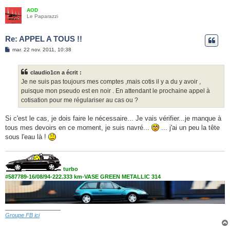
AOD
Le Paparazzi
Re: APPEL A TOUS !!
M
mar. 22 nov. 2011, 10:38
e
s
s
claudio1cn a écrit :
a
g
Je ne suis pas toujours mes comptes ,mais cotis il y a du y avoir ,
e
puisque mon pseudo est en noir . En attendant le prochaine appel à
cotisation pour me régulariser au cas ou ?
Si c'est le cas, je dois faire le nécessaire... Je vais vérifier...je manque à
tous mes devoirs en ce moment, je suis navré...
... j'ai un peu la tête
sous l'eau là !
turbo
#587789-16/08/94-222.333 km-VASE GREEN METALLIC 314
__________________
Groupe FB ici