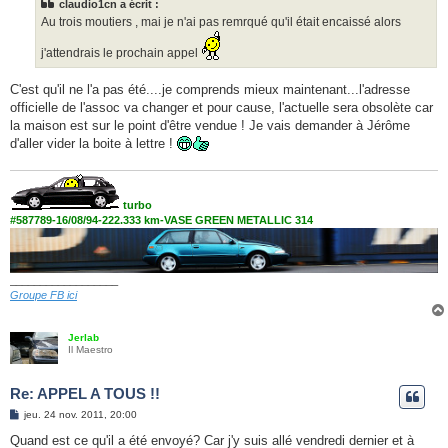
claudio1cn a écrit :
a
g
Au trois moutiers , mai je n'ai pas remrqué qu'il était encaissé alors
e
j'attendrais le prochain appel
C'est qu'il ne l'a pas été....je comprends mieux maintenant...l'adresse
officielle de l'assoc va changer et pour cause, l'actuelle sera obsolète car
la maison est sur le point d'être vendue ! Je vais demander à Jérôme
d'aller vider la boite à lettre !
turbo
#587789-16/08/94-222.333 km-VASE GREEN METALLIC 314
__________________
Groupe FB ici
Jerlab
Il Maestro
Re: APPEL A TOUS !!
M
jeu. 24 nov. 2011, 20:00
e
s
Quand est ce qu'il a été envoyé? Car j'y suis allé vendredi dernier et à