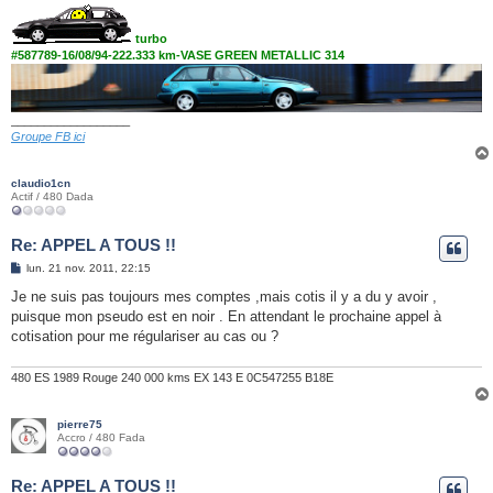
turbo
#587789-16/08/94-222.333 km-VASE GREEN METALLIC 314
__________________
Groupe FB ici
claudio1cn
Actif / 480 Dada
Re: APPEL A TOUS !!
M
lun. 21 nov. 2011, 22:15
e
s
Je ne suis pas toujours mes comptes ,mais cotis il y a du y avoir ,
s
puisque mon pseudo est en noir . En attendant le prochaine appel à
a
g
cotisation pour me régulariser au cas ou ?
e
480 ES 1989 Rouge 240 000 kms EX 143 E 0C547255 B18E
pierre75
Accro / 480 Fada
Re: APPEL A TOUS !!