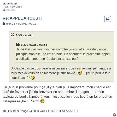
claudio1cn
Actif / 480 Dada
Re: APPEL A TOUS !!
M
mer. 23 nov. 2011, 00:11
e
s
s
AOD a écrit :
a
g
e
claudio1cn a écrit :
Je ne suis pas toujours mes comptes ,mais cotis il y a du y avoir ,
puisque mon pseudo est en noir . En attendant le prochaine appel
à cotisation pour me régulariser au cas ou ?
Si c'est le cas, je dois faire le nécessaire... Je vais vérifier...je manque à
tous mes devoirs en ce moment, je suis navré...
... j'ai un peu la tête
sous l'eau là !
Eh ,aucun problème pour çà ,il y a bien plus important ,mon cheque est
daté de fevrier et j'ai du l'envoyer en septembre ,il stagnait sur mon
tableau de bord , l'année à venir n'est pas loin ,pas lieu à en faire tout un
pataquesse ,hein Pierrot
480 ES 1989 Rouge 240 000 kms EX 143 E 0C547255 B18E