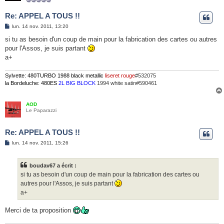
Re: APPEL A TOUS !!
M
lun. 14 nov. 2011, 13:20
e
s
si tu as besoin d'un coup de main pour la fabrication des cartes ou autres
s
pour l'Assos, je suis partant
a
g
a+
e
Sylvette: 480TURBO 1988 black metallic
liseret rouge
#532075
la Bordeluche: 480ES
2L BIG BLOCK
1994 white satin#590461
AOD
Le Paparazzi
Re: APPEL A TOUS !!
M
lun. 14 nov. 2011, 15:26
e
s
s
boudav67 a écrit :
a
g
si tu as besoin d'un coup de main pour la fabrication des cartes ou
e
autres pour l'Assos, je suis partant
a+
Merci de ta proposition