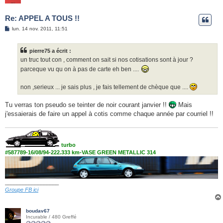
Re: APPEL A TOUS !!
M
lun. 14 nov. 2011, 11:51
e
s
s
pierre75 a écrit :
a
g
un truc tout con , comment on sait si nos cotisations sont à jour ?
e
parceque vu qu on à pas de carte eh ben ....
non ,serieux ... je sais plus , je fais tellement de chèque que ....
Tu verras ton pseudo se teinter de noir courant janvier !!
Mais
j'essaierais de faire un appel à cotis comme chaque année par courriel !!
turbo
#587789-16/08/94-222.333 km-VASE GREEN METALLIC 314
__________________
Groupe FB ici
boudav67
Incurable / 480 Greffé