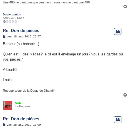
Une 480 ne vaut presque plus rien... mais rien ne vaut une 480 !
Dusty Loulou
Actif / 480 Dada
Re: Don de pièces
M
ven. 18 janv. 2019, 22:57
e
s
Bonjour (ou bonsoir...)
s
a
g
Qu'en est il des pièces? le tri est il envisagé un jour? vous les gardez où
e
vos pièces?
A bientôt!
Louis
Récupérateur de la Dusty de Jihem64
AOD
Le Paparazzi
Re: Don de pièces
M
ven. 25 janv. 2019, 18:09
e