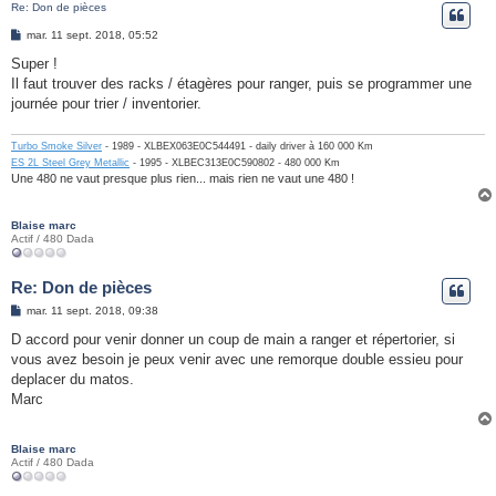
Re: Don de pièces
e
M
mar. 11 sept. 2018, 05:52
r
e
s
Super !
s
Il faut trouver des racks / étagères pour ranger, puis se programmer une
a
g
journée pour trier / inventorier.
e
Turbo Smoke Silver
- 1989 - XLBEX063E0C544491 - daily driver à 160 000 Km
ES 2L Steel Grey Metallic
- 1995 - XLBEC313E0C590802 - 480 000 Km
Une 480 ne vaut presque plus rien... mais rien ne vaut une 480 !
Blaise marc
Actif / 480 Dada
Re: Don de pièces
M
mar. 11 sept. 2018, 09:38
e
s
D accord pour venir donner un coup de main a ranger et répertorier, si
s
vous avez besoin je peux venir avec une remorque double essieu pour
a
g
deplacer du matos.
e
Marc
Blaise marc
Actif / 480 Dada