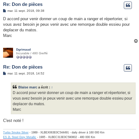
Re: Don de pièces
M
mar. 11 sept. 2018, 09:38
e
s
D accord pour venir donner un coup de main a ranger et répertorier, si
s
vous avez besoin je peux venir avec une remorque double essieu pour
a
g
deplacer du matos.
e
Marc
Dgrimaud
Incurable / 480 Greffé
Re: Don de pièces
M
mar. 11 sept. 2018, 14:52
e
s
s
Blaise marc
a écrit :
↑
a
g
D accord pour venir donner un coup de main a ranger et répertorier, si
e
vous avez besoin je peux venir avec une remorque double essieu pour
deplacer du matos.
Marc
C'est noté !
Turbo Smoke Silver
- 1989 - XLBEX063E0C544491 - daily driver à 160 000 Km
ES 2L Steel Grey Metallic
- 1995 - XLBEC313E0C590802 - 480 000 Km