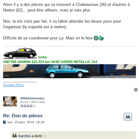
s
Alors il y a des pièces qui se trouvent à Chateauroux (36) et d'autres à
s
Nedon (62)... peut-être ailleurs, mais je sais plus.
a
g
e
Non, le tris n'est pas fait, il va falloir attendre les beaux jours pour
l'organiser (la majorité est à nedon).
Difficile de se coordonner pour ça. Mais on le fera
turbo
#587789-16/08/94-222.333 km-VASE GREEN METALLIC 314
__________________
Groupe FB ici
440turbomaniac
Accro / 480 Fada
Re: Don de pièces
M
ven. 25 janv. 2019, 19:29
e
s
s
harchin
a écrit :
↑
a