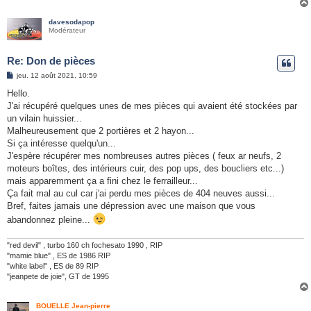
davesodapop
Modérateur
Re: Don de pièces
M
jeu. 12 août 2021, 10:59
e
s
Hello.
s
J'ai récupéré quelques unes de mes pièces qui avaient été stockées par
a
g
un vilain huissier...
e
Malheureusement que 2 portières et 2 hayon...
Si ça intéresse quelqu'un...
J'espère récupérer mes nombreuses autres pièces ( feux ar neufs, 2
moteurs boîtes, des intérieurs cuir, des pop ups, des boucliers etc...)
mais apparemment ça a fini chez le ferrailleur...
Ça fait mal au cul car j'ai perdu mes pièces de 404 neuves aussi...
Bref, faites jamais une dépression avec une maison que vous
abandonnez pleine...
"red devil" , turbo 160 ch fochesato 1990 , RIP
"mamie blue" , ES de 1986 RIP
"white label" , ES de 89 RIP
"jeanpete de joie", GT de 1995
BOUELLE Jean-pierre