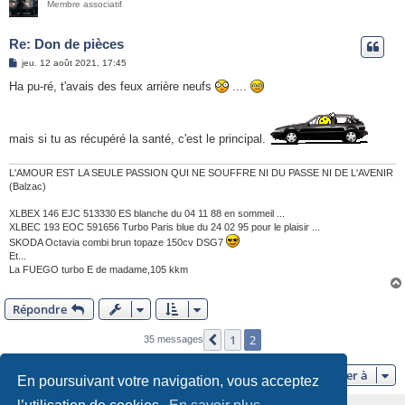
Membre associatif
Re: Don de pièces
M
jeu. 12 août 2021, 17:45
e
s
Ha pu-ré, t'avais des feux arrière neufs
....
s
a
g
e
mais si tu as récupéré la santé, c'est le principal.
L'AMOUR EST LA SEULE PASSION QUI NE SOUFFRE NI DU PASSE NI DE L'AVENIR
(Balzac)
XLBEX 146 EJC 513330 ES blanche du 04 11 88 en sommeil ...
XLBEC 193 EOC 591656 Turbo Paris blue du 24 02 95 pour le plaisir ...
SKODA Octavia combi brun topaze 150cv DSG7
Et...
La FUEGO turbo E de madame,105 kkm
Répondre
1
2
Précédente
35 messages
Aller à
En poursuivant votre navigation, vous acceptez