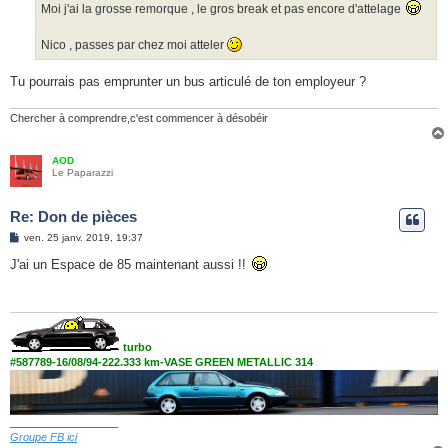
g
Moi j'ai la grosse remorque , le gros break et pas encore d'attelage
e
Nico , passes par chez moi atteler
Tu pourrais pas emprunter un bus articulé de ton employeur ?
Chercher à comprendre,c'est commencer à désobéir
AOD
Le Paparazzi
Re: Don de pièces
M
ven. 25 janv. 2019, 19:37
e
s
J'ai un Espace de 85 maintenant aussi !!
s
a
g
e
turbo
#587789-16/08/94-222.333 km-VASE GREEN METALLIC 314
__________________
Groupe FB ici