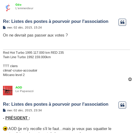
Géo
L'emmerdeur
Re: Listes des postes à pourvoir pour l'association
M
mer. 02 déc. 2015, 15:24
e
s
On ne devrait pas passer aux votes ?
s
a
g
e
Red Hot Turbo 1995 117.000 km RED 235
Twin Line Turbo 1992 159.000km
TTT clans
climat'-cruise-accoudoir
Mécano level 2
AOD
Le Paparazzi
Re: Listes des postes à pourvoir pour l'association
M
mer. 02 déc. 2015, 23:34
e
s
-
PRÉSIDENT
:
s
a
g
AOD (je m'y recolle s'il le faut...mais je veux pas squatter le
e