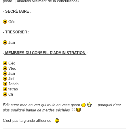
poste...j'aimerais vraiment de la concurrence)
-
SECRÉTAIRE
:
Géo
-
TRÉSORIER
:
Jiair
-
MEMBRES DU CONSEIL D'ADMINISTRATION
:
Géo
Vtec
Jiair
Jief
Jerlab
tetrao
Oli
Edit autre mec en vert qui roule en vase green
... pourquoi c'est
plus souligné bande de merdes séchées ??
C'est pas la grande affluence !