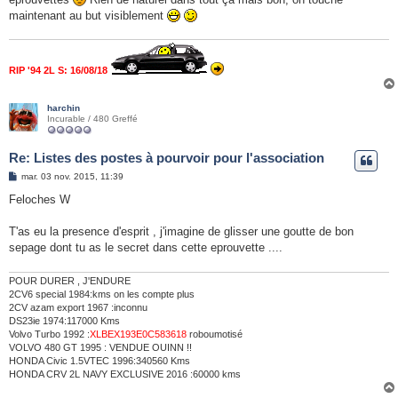
e
maintenant au but visiblement
RIP '94 2L S: 16/08/18
harchin
Incurable / 480 Greffé
Re: Listes des postes à pourvoir pour l'association
M
mar. 03 nov. 2015, 11:39
e
s
Feloches W
s
a
g
T'as eu la presence d'esprit , j'imagine de glisser une goutte de bon
e
sepage dont tu as le secret dans cette eprouvette ....
POUR DURER , J'ENDURE
2CV6 special 1984:kms on les compte plus
2CV azam export 1967 :inconnu
DS23ie 1974:117000 Kms
Volvo Turbo 1992 :
XLBEX193E0C583618
roboumotisé
VOLVO 480 GT 1995 : VENDUE OUINN !!
HONDA Civic 1.5VTEC 1996:340560 Kms
HONDA CRV 2L NAVY EXCLUSIVE 2016 :60000 kms