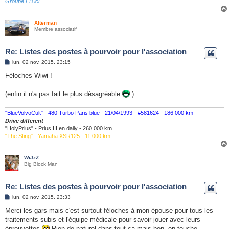
Groupe FB ici
Afterman
Membre associatif
Re: Listes des postes à pourvoir pour l'association
M
lun. 02 nov. 2015, 23:15
e
s
Féloches Wiwi !
s
a
g
(enfin il n'a pas fait le plus désagréable
)
e
"BlueVolvoCult" - 480 Turbo Paris blue - 21/04/1993 - #581624 - 186 000 km
Drive different
"HolyPrius" - Prius III en daily - 260 000 km
"The Sting" - Yamaha XSR125 - 11 000 km
WiJzZ
Big Block Man
Re: Listes des postes à pourvoir pour l'association
M
lun. 02 nov. 2015, 23:33
e
s
Merci les gars mais c'est surtout féloches à mon épouse pour tous les
s
traitements subis et l'équipe médicale pour savoir jouer avec leurs
a
g
éprouvettes
Rien de naturel dans tout ça mais bon, on touche