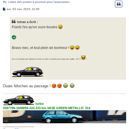
Re: Listes des postes à pourvoir pour l'association
e
M
lun. 02 nov. 2015, 11:50
r
e
s
s
tetrao a écrit :
a
g
Frantz t'es qu'un suce-boules
e
Bravo mec, et tout plein de bonheur !
(et si t'en profites pour déserter le forum on vient te chercher par la peau des couilles, OK ??
)
Ouais féloches au passage !
turbo
#587789-16/08/94-222.333 km-VASE GREEN METALLIC 314
__________________