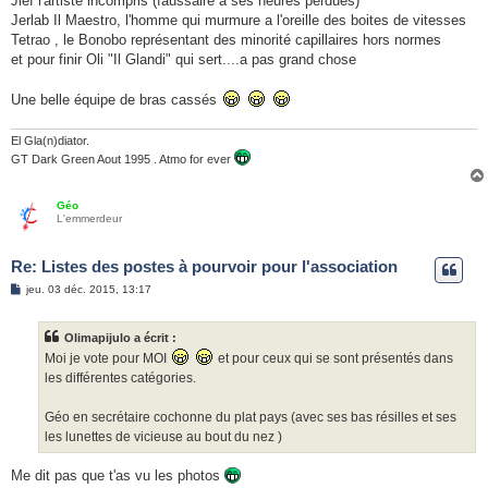
Jief l'artiste incompris (faussaire à ses heures perdues)
Jerlab Il Maestro, l'homme qui murmure a l'oreille des boites de vitesses
Tetrao , le Bonobo représentant des minorité capillaires hors normes
et pour finir Oli "Il Glandi" qui sert....a pas grand chose
Une belle équipe de bras cassés
El Gla(n)diator.
GT Dark Green Aout 1995 . Atmo for ever
Géo
L'emmerdeur
Re: Listes des postes à pourvoir pour l'association
M
jeu. 03 déc. 2015, 13:17
e
s
s
Olimapijulo a écrit :
a
g
Moi je vote pour MOI
et pour ceux qui se sont présentés dans
e
les différentes catégories.
Géo en secrétaire cochonne du plat pays (avec ses bas résilles et ses
les lunettes de vicieuse au bout du nez )
Me dit pas que t'as vu les photos