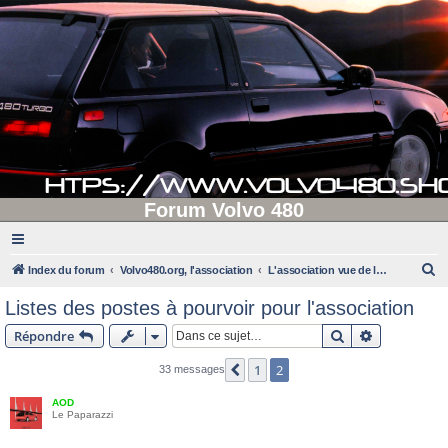
Forum Volvo 480
R
Index du forum
Volvo480.org, l'association
L'association vue de l'extérieur
e
Listes des postes à pourvoir pour l'association
c
Rechercher
Recherche 
Répondre
h
e
1
2
Précédente
33 messages
r
AOD
c
Le Paparazzi
h