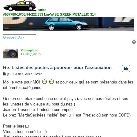
turbo
#587789-16/08/94-222.333 km-VASE GREEN METALLIC 314
__________________
Groupe FB ici
Olimapijulo
El Gla(n)diator
Re: Listes des postes à pourvoir pour l'association
M
jeu. 03 déc. 2015, 12:46
e
s
Moi je vote pour MOI
et pour ceux qui se sont présentés dans les
s
différentes catégories.
a
g
e
Géo en secrétaire cochonne du plat pays (avec ses bas résilles et ses
les lunettes de vicieuse au bout du nez )
Jiair en Trésoriere Tradeuse corrompue
Le prez "MerdeSechées inside" ben lui il est Prez (d’où son nom CQFD)
Pour le bureau
Vtec la touche crédibilité