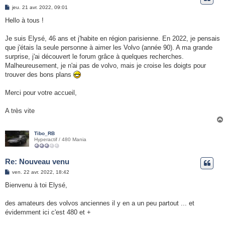
e
M
jeu. 21 avr. 2022, 09:01
e
r
s
Hello à tous !
s
a
g
Je suis Elysé, 46 ans et j'habite en région parisienne. En 2022, je pensais
e
que j'étais la seule personne à aimer les Volvo (année 90). A ma grande
surprise, j'ai découvert le forum grâce à quelques recherches.
Malheureusement, je n'ai pas de volvo, mais je croise les doigts pour
trouver des bons plans
Merci pour votre accueil,
A très vite
Tibo_RB
Hyperactif / 480 Mania
Re: Nouveau venu
M
ven. 22 avr. 2022, 18:42
e
s
Bienvenu à toi Elysé,
s
a
g
des amateurs des volvos anciennes il y en a un peu partout ... et
e
évidemment ici c'est 480 et +