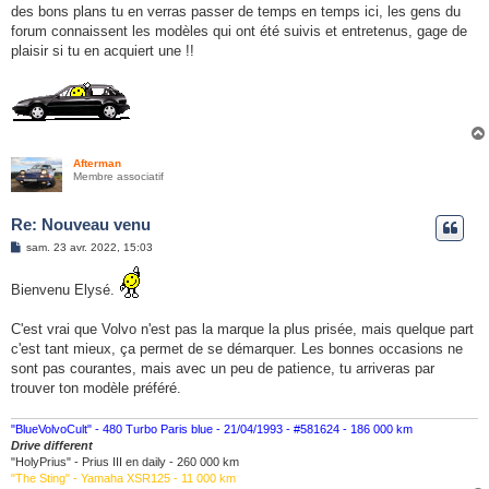
des bons plans tu en verras passer de temps en temps ici, les gens du
forum connaissent les modèles qui ont été suivis et entretenus, gage de
plaisir si tu en acquiert une !!
Afterman
Membre associatif
Re: Nouveau venu
M
sam. 23 avr. 2022, 15:03
e
s
s
Bienvenu Elysé.
a
g
e
C'est vrai que Volvo n'est pas la marque la plus prisée, mais quelque part
c'est tant mieux, ça permet de se démarquer. Les bonnes occasions ne
sont pas courantes, mais avec un peu de patience, tu arriveras par
trouver ton modèle préféré.
"BlueVolvoCult" - 480 Turbo Paris blue - 21/04/1993 - #581624 - 186 000 km
Drive different
"HolyPrius" - Prius III en daily - 260 000 km
"The Sting" - Yamaha XSR125 - 11 000 km