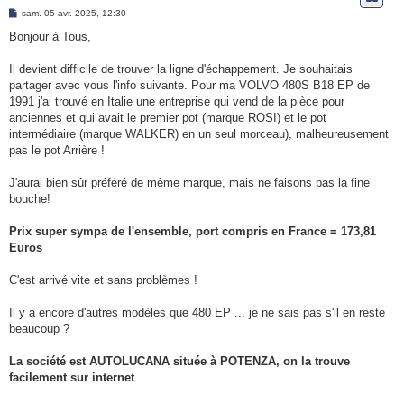
e
M
sam. 05 avr. 2025, 12:30
e
r
s
Bonjour à Tous,
s
a
g
Il devient difficile de trouver la ligne d'échappement. Je souhaitais
e
partager avec vous l'info suivante. Pour ma VOLVO 480S B18 EP de
1991 j'ai trouvé en Italie une entreprise qui vend de la pièce pour
anciennes et qui avait le premier pot (marque ROSI) et le pot
intermédiaire (marque WALKER) en un seul morceau), malheureusement
pas le pot Arrière !
J'aurai bien sûr préféré de même marque, mais ne faisons pas la fine
bouche!
Prix super sympa de l'ensemble, port compris en France = 173,81
Euros
C'est arrivé vite et sans problèmes !
Il y a encore d'autres modèles que 480 EP ... je ne sais pas s'il en reste
beaucoup ?
La société est AUTOLUCANA située à POTENZA, on la trouve
facilement sur internet