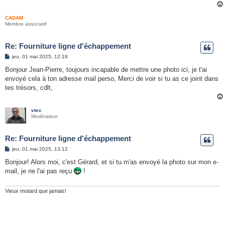
CADAM
Membre associatif
Re: Fourniture ligne d'échappement
M
jeu. 01 mai 2025, 12:18
e
s
Bonjour Jean-Pierre, toujours incapable de mettre une photo ici, je t'ai
s
envoyé cela à ton adresse mail perso, Merci de voir si tu as ce joint dans
a
g
tes trésors, cdlt,
e
vtec
Modérateur
Re: Fourniture ligne d'échappement
M
jeu. 01 mai 2025, 13:12
e
s
Bonjour! Alors moi, c'est Gérard, et si tu m'as envoyé la photo sur mon e-
s
mail, je ne l'ai pas reçu
!
a
g
e
Vieux motard que jamais!