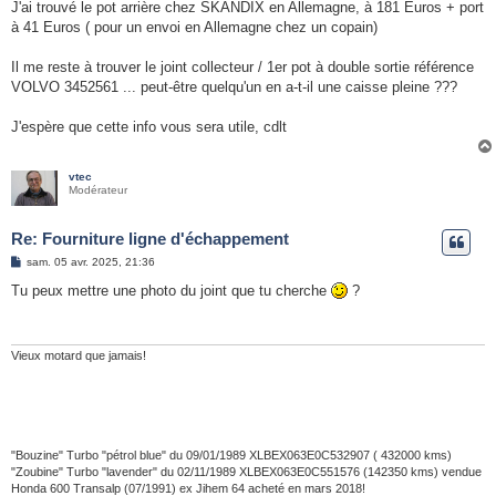
J'ai trouvé le pot arrière chez SKANDIX en Allemagne, à 181 Euros + port
à 41 Euros ( pour un envoi en Allemagne chez un copain)
Il me reste à trouver le joint collecteur / 1er pot à double sortie référence
VOLVO 3452561 ... peut-être quelqu'un en a-t-il une caisse pleine ???
J'espère que cette info vous sera utile, cdlt
vtec
Modérateur
Re: Fourniture ligne d'échappement
M
sam. 05 avr. 2025, 21:36
e
s
Tu peux mettre une photo du joint que tu cherche
?
s
a
g
e
Vieux motard que jamais!
"Bouzine" Turbo "pétrol blue" du 09/01/1989 XLBEX063E0C532907 ( 432000 kms)
"Zoubine" Turbo "lavender" du 02/11/1989 XLBEX063E0C551576 (142350 kms) vendue
Honda 600 Transalp (07/1991) ex Jihem 64 acheté en mars 2018!