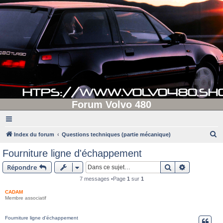
Forum Volvo 480
R
Index du forum
Questions techniques (partie mécanique)
e
Fourniture ligne d'échappement
c
Rechercher
Recherche 
Répondre
h
7 messages •Page
1
sur
1
e
CADAM
r
Membre associatif
c
h
Fourniture ligne d'échappement