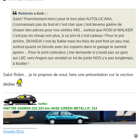
e
s
s
Robinvlv
a écrit :
↑
a
g
Salut ! Franchement merci pour le bon plan AUTOLUCANA,
e
j’connaissais pas du tout et c’est clair que c’est devenu galère de
choper des pièces pour nos vieilles 480... surtout que ROSI et WALKER
c’est pas du cheap non plus, à ce prix-là c’est cadeau ! Pour le pot
arrière, SKANDIX c’est du fiable mais les frais de port font un peu mal,
surtout quand on bricole avec les copains dans le garage le samedi
aprem… Pour le joint collecteur, j’me demande si y’avait pas un gars
sur LBC vers Angers qui vendait un lot de joints NOS y’a pas longtemps,
à fouiller !
Salut Robin... je te propose de nous faire une présentation sur la section
dédiée
turbo
#587789-16/08/94-222.333 km-VASE GREEN METALLIC 314
__________________
Groupe FB ici