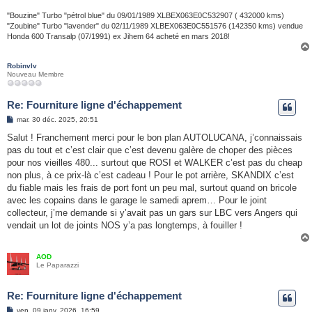
"Bouzine" Turbo "pétrol blue" du 09/01/1989 XLBEX063E0C532907 ( 432000 kms)
"Zoubine" Turbo "lavender" du 02/11/1989 XLBEX063E0C551576 (142350 kms) vendue
Honda 600 Transalp (07/1991) ex Jihem 64 acheté en mars 2018!
Robinvlv
Nouveau Membre
Re: Fourniture ligne d'échappement
M
mar. 30 déc. 2025, 20:51
e
s
Salut ! Franchement merci pour le bon plan AUTOLUCANA, j’connaissais
s
pas du tout et c’est clair que c’est devenu galère de choper des pièces
a
g
pour nos vieilles 480... surtout que ROSI et WALKER c’est pas du cheap
e
non plus, à ce prix-là c’est cadeau ! Pour le pot arrière, SKANDIX c’est
du fiable mais les frais de port font un peu mal, surtout quand on bricole
avec les copains dans le garage le samedi aprem… Pour le joint
collecteur, j’me demande si y’avait pas un gars sur LBC vers Angers qui
vendait un lot de joints NOS y’a pas longtemps, à fouiller !
AOD
Le Paparazzi
Re: Fourniture ligne d'échappement
M
ven. 09 janv. 2026, 16:59