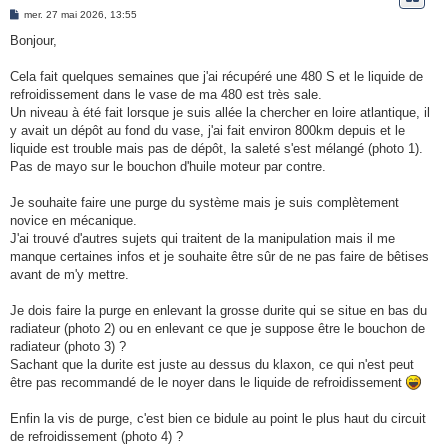
e
M
mer. 27 mai 2026, 13:55
e
r
s
Bonjour,
s
a
g
Cela fait quelques semaines que j'ai récupéré une 480 S et le liquide de
e
refroidissement dans le vase de ma 480 est très sale.
Un niveau à été fait lorsque je suis allée la chercher en loire atlantique, il
y avait un dépôt au fond du vase, j'ai fait environ 800km depuis et le
liquide est trouble mais pas de dépôt, la saleté s'est mélangé (photo 1).
Pas de mayo sur le bouchon d'huile moteur par contre.
Je souhaite faire une purge du système mais je suis complètement
novice en mécanique.
J'ai trouvé d'autres sujets qui traitent de la manipulation mais il me
manque certaines infos et je souhaite être sûr de ne pas faire de bêtises
avant de m'y mettre.
Je dois faire la purge en enlevant la grosse durite qui se situe en bas du
radiateur (photo 2) ou en enlevant ce que je suppose être le bouchon de
radiateur (photo 3) ?
Sachant que la durite est juste au dessus du klaxon, ce qui n'est peut
être pas recommandé de le noyer dans le liquide de refroidissement
Enfin la vis de purge, c'est bien ce bidule au point le plus haut du circuit
de refroidissement (photo 4) ?