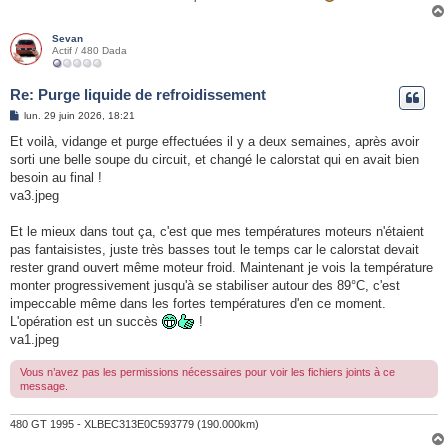
Sevan
Actif / 480 Dada
Re: Purge liquide de refroidissement
M
lun. 29 juin 2026, 18:21
e
s
Et voilà, vidange et purge effectuées il y a deux semaines, après avoir
s
sorti une belle soupe du circuit, et changé le calorstat qui en avait bien
a
g
besoin au final !
e
va3.jpeg
Et le mieux dans tout ça, c'est que mes températures moteurs n'étaient
pas fantaisistes, juste très basses tout le temps car le calorstat devait
rester grand ouvert même moteur froid. Maintenant je vois la température
monter progressivement jusqu'à se stabiliser autour des 89°C, c'est
impeccable même dans les fortes températures d'en ce moment.
L'opération est un succès
!
va1.jpeg
Vous n’avez pas les permissions nécessaires pour voir les fichiers joints à ce
message.
480 GT 1995 - XLBEC313E0C593779 (190.000km)