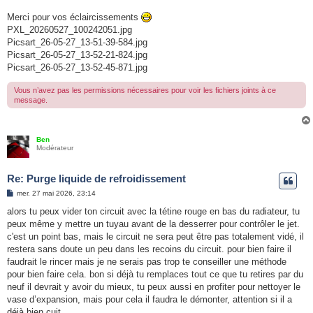
Merci pour vos éclaircissements
PXL_20260527_100242051.jpg
Picsart_26-05-27_13-51-39-584.jpg
Picsart_26-05-27_13-52-21-824.jpg
Picsart_26-05-27_13-52-45-871.jpg
Vous n’avez pas les permissions nécessaires pour voir les fichiers joints à ce
message.
Ben
Modérateur
Re: Purge liquide de refroidissement
M
mer. 27 mai 2026, 23:14
e
s
alors tu peux vider ton circuit avec la tétine rouge en bas du radiateur, tu
s
peux même y mettre un tuyau avant de la desserrer pour contrôler le jet.
a
g
c'est un point bas, mais le circuit ne sera peut être pas totalement vidé, il
e
restera sans doute un peu dans les recoins du circuit. pour bien faire il
faudrait le rincer mais je ne serais pas trop te conseiller une méthode
pour bien faire cela. bon si déjà tu remplaces tout ce que tu retires par du
neuf il devrait y avoir du mieux, tu peux aussi en profiter pour nettoyer le
vase d’expansion, mais pour cela il faudra le démonter, attention si il a
déjà bien cuit.