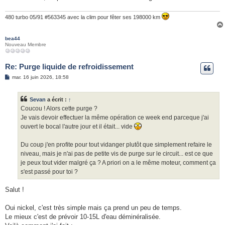
480 turbo 05/91 #563345 avec la clim pour fêter ses 198000 km
bea44
Nouveau Membre
Re: Purge liquide de refroidissement
M
mar. 16 juin 2026, 18:58
e
s
s
Sevan
a écrit :
↑
a
g
Coucou ! Alors cette purge ?
e
Je vais devoir effectuer la même opération ce week end parceque j'ai
ouvert le bocal l'autre jour et il était... vide
Du coup j'en profite pour tout vidanger plutôt que simplement refaire le
niveau, mais je n'ai pas de petite vis de purge sur le circuit... est ce que
je peux tout vider malgré ça ? A priori on a le même moteur, comment ça
s'est passé pour toi ?
Salut !
Oui nickel, c'est très simple mais ça prend un peu de temps.
Le mieux c'est de prévoir 10-15L d'eau déminéralisée.