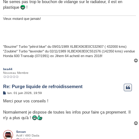
Ne serres pas trop le bouchon de vidange sur le radiateur, il est en
plastique
!
Vieux motard que jamais!
"Bouzine" Turbo "pétrol blue" du 09/01/1989 XLBEX063E0C532907 ( 432000 kms)
"Zoubine" Turbo "lavender" du 02/11/1989 XLBEX063E0C551576 (142350 kms) vendue
Honda 600 Transalp (07/1991) ex Jihem 64 acheté en mars 2018!
bea44
Nouveau Membre
Re: Purge liquide de refroidissement
M
lun. 01 juin 2026, 19:59
e
s
Merci pour vos conseils !
s
a
g
Normalement je dispose de toutes les infos pour faire ça proprement. Il
e
n'y a plus qu'à !
Sevan
Actif / 480 Dada