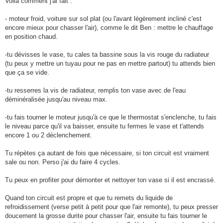
Voilà comment j'ai fait :
- moteur froid, voiture sur sol plat (ou l'avant légèrement incliné c'est
encore mieux pour chasser l'air), comme le dit Ben : mettre le chauffage
en position chaud.
-tu dévisses le vase, tu cales ta bassine sous la vis rouge du radiateur
(tu peux y mettre un tuyau pour ne pas en mettre partout) tu attends bien
que ça se vide.
-tu resserres la vis de radiateur, remplis ton vase avec de l'eau
déminéralisée jusqu'au niveau max.
-tu fais tourner le moteur jusqu'à ce que le thermostat s'enclenche, tu fais
le niveau parce qu'il va baisser, ensuite tu fermes le vase et t'attends
encore 1 ou 2 déclenchement.
Tu répètes ça autant de fois que nécessaire, si ton circuit est vraiment
sale ou non. Perso j'ai du faire 4 cycles.
Tu peux en profiter pour démonter et nettoyer ton vase si il est encrassé.
Quand ton circuit est propre et que tu remets du liquide de
refroidissement (verse petit à petit pour que l'air remonte), tu peux presser
doucement la grosse durite pour chasser l'air, ensuite tu fais tourner le