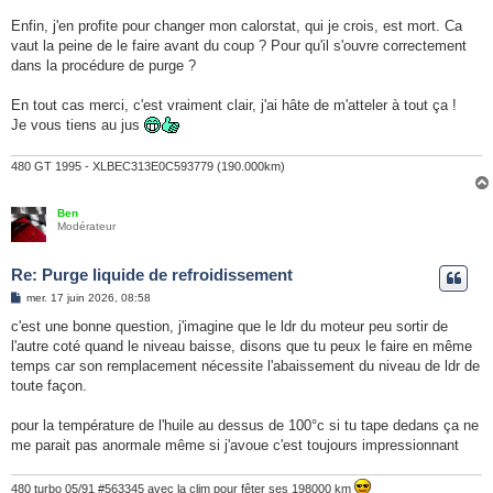
Enfin, j'en profite pour changer mon calorstat, qui je crois, est mort. Ca
vaut la peine de le faire avant du coup ? Pour qu'il s'ouvre correctement
dans la procédure de purge ?
En tout cas merci, c'est vraiment clair, j'ai hâte de m'atteler à tout ça !
Je vous tiens au jus
480 GT 1995 - XLBEC313E0C593779 (190.000km)
Ben
Modérateur
Re: Purge liquide de refroidissement
M
mer. 17 juin 2026, 08:58
e
s
c'est une bonne question, j'imagine que le ldr du moteur peu sortir de
s
l'autre coté quand le niveau baisse, disons que tu peux le faire en même
a
g
temps car son remplacement nécessite l'abaissement du niveau de ldr de
e
toute façon.
pour la température de l'huile au dessus de 100°c si tu tape dedans ça ne
me parait pas anormale même si j'avoue c'est toujours impressionnant
480 turbo 05/91 #563345 avec la clim pour fêter ses 198000 km