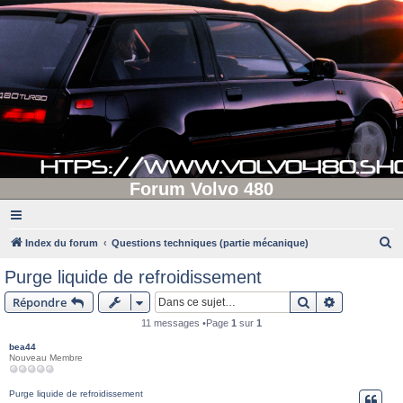
Forum Volvo 480
R
Index du forum
Questions techniques (partie mécanique)
e
Purge liquide de refroidissement
c
Rechercher
Recherche 
Répondre
h
11 messages •Page
1
sur
1
e
bea44
r
Nouveau Membre
c
h
Purge liquide de refroidissement