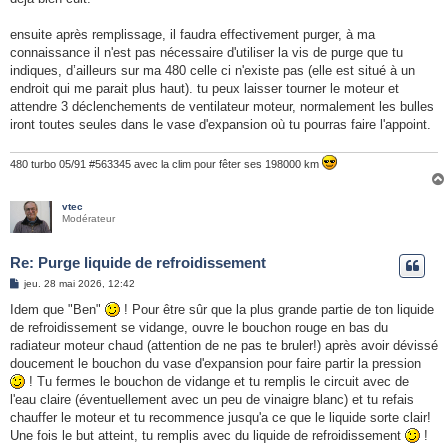
ensuite après remplissage, il faudra effectivement purger, à ma
connaissance il n'est pas nécessaire d'utiliser la vis de purge que tu
indiques, d’ailleurs sur ma 480 celle ci n'existe pas (elle est situé à un
endroit qui me parait plus haut). tu peux laisser tourner le moteur et
attendre 3 déclenchements de ventilateur moteur, normalement les bulles
iront toutes seules dans le vase d'expansion où tu pourras faire l'appoint.
480 turbo 05/91 #563345 avec la clim pour fêter ses 198000 km
vtec
Modérateur
Re: Purge liquide de refroidissement
M
jeu. 28 mai 2026, 12:42
e
s
Idem que "Ben"
! Pour être sûr que la plus grande partie de ton liquide
s
de refroidissement se vidange, ouvre le bouchon rouge en bas du
a
g
radiateur moteur chaud (attention de ne pas te bruler!) après avoir dévissé
e
doucement le bouchon du vase d'expansion pour faire partir la pression
! Tu fermes le bouchon de vidange et tu remplis le circuit avec de
l'eau claire (éventuellement avec un peu de vinaigre blanc) et tu refais
chauffer le moteur et tu recommence jusqu'a ce que le liquide sorte clair!
Une fois le but atteint, tu remplis avec du liquide de refroidissement
!