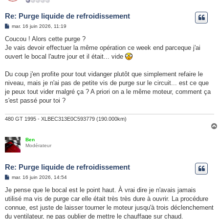
Re: Purge liquide de refroidissement
M
mar. 16 juin 2026, 11:19
e
s
Coucou ! Alors cette purge ?
s
Je vais devoir effectuer la même opération ce week end parceque j'ai
a
g
ouvert le bocal l'autre jour et il était... vide
e
Du coup j'en profite pour tout vidanger plutôt que simplement refaire le
niveau, mais je n'ai pas de petite vis de purge sur le circuit... est ce que
je peux tout vider malgré ça ? A priori on a le même moteur, comment ça
s'est passé pour toi ?
480 GT 1995 - XLBEC313E0C593779 (190.000km)
Ben
Modérateur
Re: Purge liquide de refroidissement
M
mar. 16 juin 2026, 14:54
e
s
Je pense que le bocal est le point haut. À vrai dire je n'avais jamais
s
utilisé ma vis de purge car elle était très très dure à ouvrir. La procédure
a
g
connue, est juste de laisser tourner le moteur jusqu'à trois déclenchement
e
du ventilateur, ne pas oublier de mettre le chauffage sur chaud.