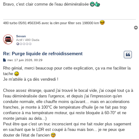
s
Bravo, c'est clair comme de l'eau déminéralisée
s
a
g
e
480 turbo 05/91 #563345 avec la clim pour fêter ses 198000 km
Sevan
Actif / 480 Dada
Re: Purge liquide de refroidissement
M
mer. 17 juin 2026, 00:29
e
s
Rho génial, merci beaucoup pour cette explication, ça va me faciliter la
s
tache
a
g
Je m'attèle à ça dès vendredi !
e
Chose assez étrange, quand j'ai trouvé le bocal vide, j'ai coupé tout ça à
l'eau déminéralisée dans l'urgence, et depuis j'ai l'impression qu'en
conduite normale, elle chauffe moins qu'avant... mais en accelerations
franches, je monte à 100°C de température d'huile (je ne fait pas trop
confiance à ma température moteur, qui reste bloquée à 60-70° et ne
monte jamais au dela...)
Peut être que c'est un truc inconscient qui me fait rouler plus sagement
en sachant que le LDR est coupé à l'eau mais bon... je ne peux que
douter de l'état de l'ancien