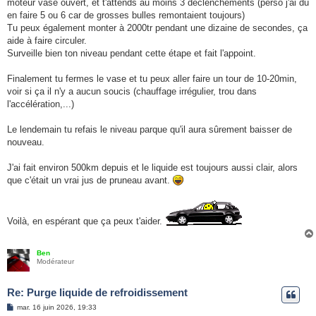
moteur vase ouvert, et t'attends au moins 3 déclenchements (perso j'ai du
en faire 5 ou 6 car de grosses bulles remontaient toujours)
Tu peux également monter à 2000tr pendant une dizaine de secondes, ça
aide à faire circuler.
Surveille bien ton niveau pendant cette étape et fait l'appoint.
Finalement tu fermes le vase et tu peux aller faire un tour de 10-20min,
voir si ça il n'y a aucun soucis (chauffage irrégulier, trou dans
l'accélération,...)
Le lendemain tu refais le niveau parque qu'il aura sûrement baisser de
nouveau.
J'ai fait environ 500km depuis et le liquide est toujours aussi clair, alors
que c'était un vrai jus de pruneau avant.
Voilà, en espérant que ça peux t'aider.
Ben
Modérateur
Re: Purge liquide de refroidissement
M
mar. 16 juin 2026, 19:33
e