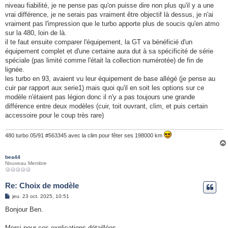
niveau fiabilité, je ne pense pas qu'on puisse dire non plus qu'il y a une
vrai différence, je ne serais pas vraiment être objectif là dessus, je n'ai
vraiment pas l'impression que le turbo apporte plus de soucis qu'en atmo
sur la 480, loin de là.
il te faut ensuite comparer l'équipement, la GT va bénéficié d'un
équipement complet et d'une certaine aura dut à sa spécificité de série
spéciale (pas limité comme l'était la collection numérotée) de fin de
lignée.
les turbo en 93, avaient vu leur équipement de base allégé (je pense au
cuir par rapport aux serie1) mais quoi qu'il en soit les options sur ce
modèle n'étaient pas légion donc il n'y a pas toujours une grande
différence entre deux modèles (cuir, toit ouvrant, clim, et puis certain
accessoire pour le coup très rare)
480 turbo 05/91 #563345 avec la clim pour fêter ses 198000 km
bea44
Nouveau Membre
Re: Choix de modèle
M
jeu. 23 oct. 2025, 10:51
e
s
Bonjour Ben.
s
a
g
Merci pour ces explications détaillées.