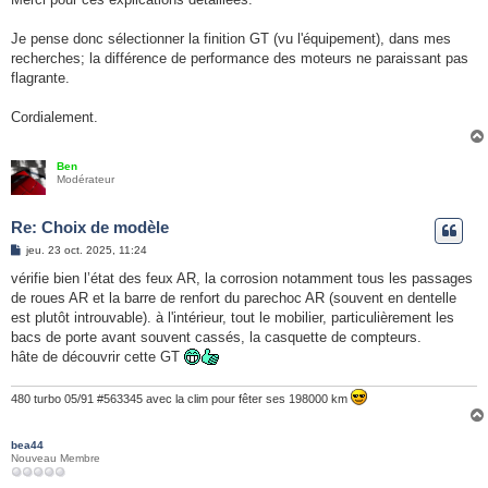
e
Je pense donc sélectionner la finition GT (vu l'équipement), dans mes
recherches; la différence de performance des moteurs ne paraissant pas
flagrante.
Cordialement.
Ben
Modérateur
Re: Choix de modèle
M
jeu. 23 oct. 2025, 11:24
e
s
vérifie bien l’état des feux AR, la corrosion notamment tous les passages
s
de roues AR et la barre de renfort du parechoc AR (souvent en dentelle
a
g
est plutôt introuvable). à l'intérieur, tout le mobilier, particulièrement les
e
bacs de porte avant souvent cassés, la casquette de compteurs.
hâte de découvrir cette GT
480 turbo 05/91 #563345 avec la clim pour fêter ses 198000 km
bea44
Nouveau Membre