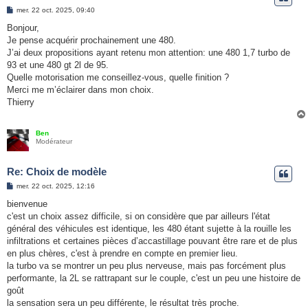
e
M
mer. 22 oct. 2025, 09:40
e
r
s
Bonjour,
s
Je pense acquérir prochainement une 480.
a
g
J’ai deux propositions ayant retenu mon attention: une 480 1,7 turbo de
e
93 et une 480 gt 2l de 95.
Quelle motorisation me conseillez-vous, quelle finition ?
Merci me m’éclairer dans mon choix.
Thierry
Ben
Modérateur
Re: Choix de modèle
M
mer. 22 oct. 2025, 12:16
e
s
bienvenue
s
c'est un choix assez difficile, si on considère que par ailleurs l'état
a
g
général des véhicules est identique, les 480 étant sujette à la rouille les
e
infiltrations et certaines pièces d’accastillage pouvant être rare et de plus
en plus chères, c'est à prendre en compte en premier lieu.
la turbo va se montrer un peu plus nerveuse, mais pas forcément plus
performante, la 2L se rattrapant sur le couple, c'est un peu une histoire de
goût
la sensation sera un peu différente, le résultat très proche.