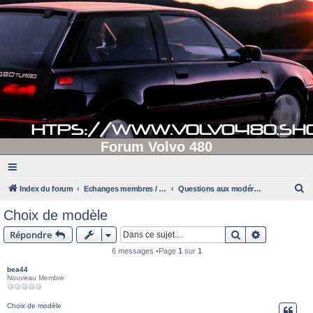
Forum Volvo 480
R
Index du forum
Echanges membres / administrateurs
Questions aux modérateurs
e
Choix de modèle
c
Rechercher
Recherche 
Répondre
h
6 messages •Page
1
sur
1
e
bea44
r
Nouveau Membre
c
h
Choix de modèle