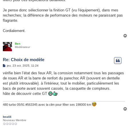
e
Je pense donc sélectionner la finition GT (vu l'équipement), dans mes
recherches; la différence de performance des moteurs ne paraissant pas
flagrante.
Cordialement.
Ben
Modérateur
Re: Choix de modèle
M
jeu. 23 oct. 2025, 11:24
e
s
vérifie bien l’état des feux AR, la corrosion notamment tous les passages
s
de roues AR et la barre de renfort du parechoc AR (souvent en dentelle
a
g
est plutôt introuvable). à l'intérieur, tout le mobilier, particulièrement les
e
bacs de porte avant souvent cassés, la casquette de compteurs.
hâte de découvrir cette GT
480 turbo 05/91 #563345 avec la clim pour fêter ses 198000 km
bea44
Nouveau Membre