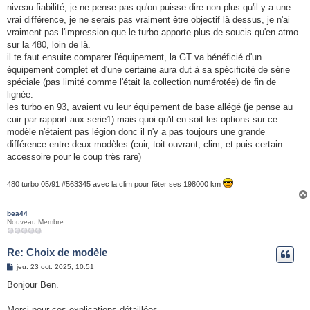
niveau fiabilité, je ne pense pas qu'on puisse dire non plus qu'il y a une
vrai différence, je ne serais pas vraiment être objectif là dessus, je n'ai
vraiment pas l'impression que le turbo apporte plus de soucis qu'en atmo
sur la 480, loin de là.
il te faut ensuite comparer l'équipement, la GT va bénéficié d'un
équipement complet et d'une certaine aura dut à sa spécificité de série
spéciale (pas limité comme l'était la collection numérotée) de fin de
lignée.
les turbo en 93, avaient vu leur équipement de base allégé (je pense au
cuir par rapport aux serie1) mais quoi qu'il en soit les options sur ce
modèle n'étaient pas légion donc il n'y a pas toujours une grande
différence entre deux modèles (cuir, toit ouvrant, clim, et puis certain
accessoire pour le coup très rare)
480 turbo 05/91 #563345 avec la clim pour fêter ses 198000 km
bea44
Nouveau Membre
Re: Choix de modèle
M
jeu. 23 oct. 2025, 10:51
e
s
Bonjour Ben.
s
a
g
Merci pour ces explications détaillées.