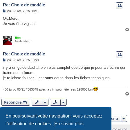
Re: Choix de modèle
M
jeu. 23 oct. 2025, 15:13
e
s
Ok.Merci.
s
Je vais être vigilant.
a
g
e
Ben
Modérateur
Re: Choix de modèle
M
jeu. 23 oct. 2025, 21:21
e
s
il y a un guide d'achat bien plus complet que ce que je pourrais écrire qui
s
traine sur le forum.
a
g
je te laisse fouiner, il est sans doute dans les fiches techniques
e
480 turbo 05/91 #563345 avec la clim pour fêter ses 198000 km
Répondre
6 messages •Page
1
sur
1
En poursuivant votre navigation, vous acceptez
Aller à
l’utilisation de cookies.
En savoir plus
Index du forum
Heures au format
UTC+02:00