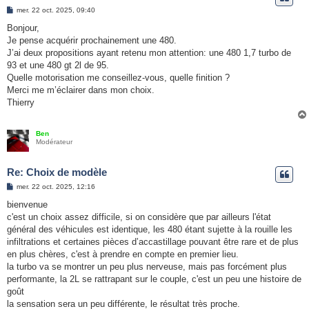
e
M
mer. 22 oct. 2025, 09:40
e
r
s
Bonjour,
s
Je pense acquérir prochainement une 480.
a
g
J’ai deux propositions ayant retenu mon attention: une 480 1,7 turbo de
e
93 et une 480 gt 2l de 95.
Quelle motorisation me conseillez-vous, quelle finition ?
Merci me m’éclairer dans mon choix.
Thierry
Ben
Modérateur
Re: Choix de modèle
M
mer. 22 oct. 2025, 12:16
e
s
bienvenue
s
c'est un choix assez difficile, si on considère que par ailleurs l'état
a
g
général des véhicules est identique, les 480 étant sujette à la rouille les
e
infiltrations et certaines pièces d’accastillage pouvant être rare et de plus
en plus chères, c'est à prendre en compte en premier lieu.
la turbo va se montrer un peu plus nerveuse, mais pas forcément plus
performante, la 2L se rattrapant sur le couple, c'est un peu une histoire de
goût
la sensation sera un peu différente, le résultat très proche.