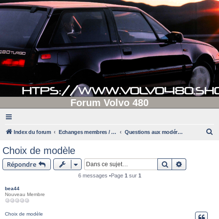
Forum Volvo 480
R
Index du forum
Echanges membres / administrateurs
Questions aux modérateurs
e
Choix de modèle
c
Rechercher
Recherche 
Répondre
h
6 messages •Page
1
sur
1
e
bea44
r
Nouveau Membre
c
h
Choix de modèle