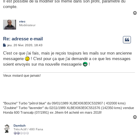
s
Il est possible de la modifier soi même dans son profil, paramètre du
s
compte.
a
g
e
vtec
Modérateur
Re: adresse e-mail
M
jeu. 20 févr. 2020, 18:43
e
s
C'est ce que j'ai fais, mais je reçois toujours les mails sur mon ancienne
s
messagerie
! C'est pour ça que j'ai demandé a ce que les messages
a
g
soient envoyés sur ma nouvelle messagerie
!
e
Vieux motard que jamais!
"Bouzine" Turbo "pétrol blue" du 09/01/1989 XLBEX063E0C532907 ( 432000 kms)
"Zoubine" Turbo "lavender" du 02/11/1989 XLBEX063E0C551576 (142350 kms) vendue
Honda 600 Transalp (07/1991) ex Jihem 64 acheté en mars 2018!
Dambzh
Très Actif / 480 Fana