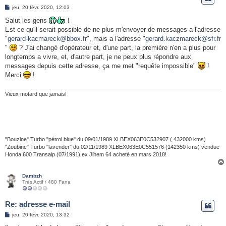
e
M
jeu. 20 févr. 2020, 12:03
e
r
s
Salut les gens
!
s
Est ce qu'il serait possible de ne plus m'envoyer de messages a l'adresse
a
g
"
gerard-kacmareck@bbox.fr
", mais a l'adresse "
gerard.kaczmareck@sfr.fr
e
"
? J'ai changé d'opérateur et, d'une part, la première n'en a plus pour
longtemps a vivre, et, d'autre part, je ne peux plus répondre aux
messages depuis cette adresse, ça me met "requête impossible"
!
Merci
!
Vieux motard que jamais!
"Bouzine" Turbo "pétrol blue" du 09/01/1989 XLBEX063E0C532907 ( 432000 kms)
"Zoubine" Turbo "lavender" du 02/11/1989 XLBEX063E0C551576 (142350 kms) vendue
Honda 600 Transalp (07/1991) ex Jihem 64 acheté en mars 2018!
Dambzh
Très Actif / 480 Fana
Re: adresse e-mail
M
jeu. 20 févr. 2020, 13:32
e