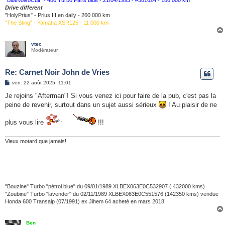
"BlueVolvoCult" - 480 Turbo Paris blue - 21/04/1993 - #581624 - 186 000 km
Drive different
"HolyPrius" - Prius III en daily - 260 000 km
"The Sting" - Yamaha XSR125 - 11 000 km
vtec
Modérateur
Re: Carnet Noir John de Vries
M
ven. 22 août 2025, 11:01
e
s
Je rejoins "Afterman"! Si vous venez ici pour faire de la pub, c'est pas la
s
peine de revenir, surtout dans un sujet aussi sérieux
! Au plaisir de ne
a
g
e
plus vous lire
!!!
Vieux motard que jamais!
"Bouzine" Turbo "pétrol blue" du 09/01/1989 XLBEX063E0C532907 ( 432000 kms)
"Zoubine" Turbo "lavender" du 02/11/1989 XLBEX063E0C551576 (142350 kms) vendue
Honda 600 Transalp (07/1991) ex Jihem 64 acheté en mars 2018!
Ben