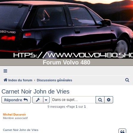
Forum Volvo 480
R
Index du forum
Discussions générales
e
Carnet Noir John de Vries
c
Rechercher
Recherche 
Répondre
h
9 messages •Page
1
sur
1
e
Michel Ducuroir
r
Membre associatif
c
h
Carnet Noir John de Vries