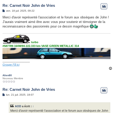
Re: Carnet Noir John de Vries
M
ven. 18 juil. 2025, 09:22
e
s
Merci d'avoir représenté l'association et le forum aux obsèques de John !
s
J'aurais vraiment aimé être avec vous pour soutenir et témoigner de la
a
g
reconnaissance des passionnés pour ce dessin magnifique
e
turbo
#587789-16/08/94-222.333 km-VASE GREEN METALLIC 314
__________________
Groupe FB ici
Alien80
Nouveau Membre
Re: Carnet Noir John de Vries
M
lun. 21 juil. 2025, 18:07
e
s
s
AOD
a écrit :
↑
a
g
Merci d'avoir représenté l'association et le forum aux obsèques de John
e