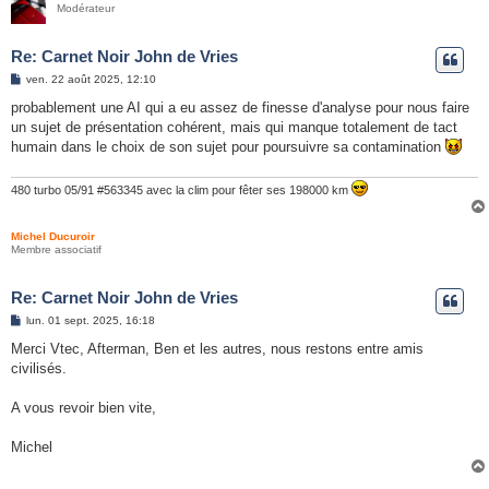
Modérateur
Re: Carnet Noir John de Vries
M
ven. 22 août 2025, 12:10
e
s
probablement une AI qui a eu assez de finesse d'analyse pour nous faire
s
un sujet de présentation cohérent, mais qui manque totalement de tact
a
g
humain dans le choix de son sujet pour poursuivre sa contamination
e
480 turbo 05/91 #563345 avec la clim pour fêter ses 198000 km
Michel Ducuroir
Membre associatif
Re: Carnet Noir John de Vries
M
lun. 01 sept. 2025, 16:18
e
s
Merci Vtec, Afterman, Ben et les autres, nous restons entre amis
s
civilisés.
a
g
e
A vous revoir bien vite,
Michel