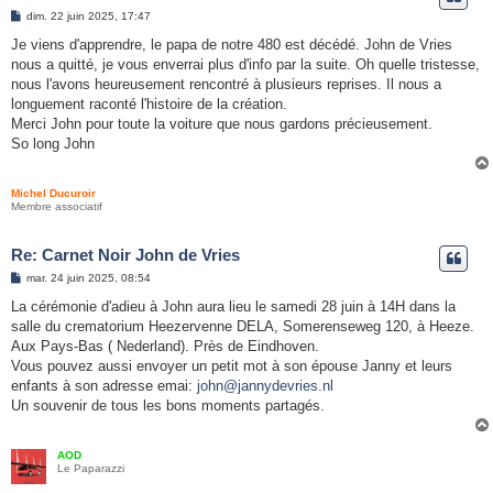
e
M
dim. 22 juin 2025, 17:47
e
r
s
Je viens d'apprendre, le papa de notre 480 est décédé. John de Vries
s
nous a quitté, je vous enverrai plus d'info par la suite. Oh quelle tristesse,
a
g
nous l'avons heureusement rencontré à plusieurs reprises. Il nous a
e
longuement raconté l'histoire de la création.
Merci John pour toute la voiture que nous gardons précieusement.
So long John
Michel Ducuroir
Membre associatif
Re: Carnet Noir John de Vries
M
mar. 24 juin 2025, 08:54
e
s
La cérémonie d'adieu à John aura lieu le samedi 28 juin à 14H dans la
s
salle du crematorium Heezervenne DELA, Somerenseweg 120, à Heeze.
a
g
Aux Pays-Bas ( Nederland). Près de Eindhoven.
e
Vous pouvez aussi envoyer un petit mot à son épouse Janny et leurs
enfants à son adresse emai:
john@jannydevries.nl
Un souvenir de tous les bons moments partagés.
AOD
Le Paparazzi