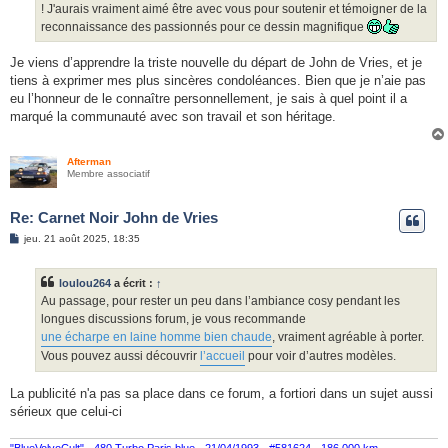
! J'aurais vraiment aimé être avec vous pour soutenir et témoigner de la
reconnaissance des passionnés pour ce dessin magnifique
Je viens d’apprendre la triste nouvelle du départ de John de Vries, et je
tiens à exprimer mes plus sincères condoléances. Bien que je n’aie pas
eu l’honneur de le connaître personnellement, je sais à quel point il a
marqué la communauté avec son travail et son héritage.
Afterman
Membre associatif
Re: Carnet Noir John de Vries
M
jeu. 21 août 2025, 18:35
e
s
s
loulou264
a écrit :
↑
a
g
Au passage, pour rester un peu dans l’ambiance cosy pendant les
e
longues discussions forum, je vous recommande
une écharpe en laine homme bien chaude
, vraiment agréable à porter.
Vous pouvez aussi découvrir
l’accueil
pour voir d’autres modèles.
La publicité n'a pas sa place dans ce forum, a fortiori dans un sujet aussi
sérieux que celui-ci