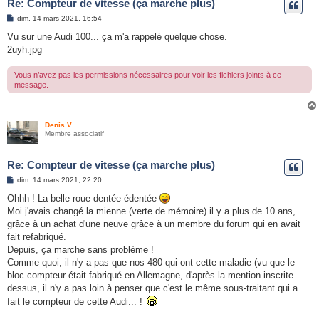
Re: Compteur de vitesse (ça marche plus)
M
dim. 14 mars 2021, 16:54
e
s
Vu sur une Audi 100... ça m'a rappelé quelque chose.
s
2uyh.jpg
a
g
e
Vous n’avez pas les permissions nécessaires pour voir les fichiers joints à ce
message.
Denis V
Membre associatif
Re: Compteur de vitesse (ça marche plus)
M
dim. 14 mars 2021, 22:20
e
s
Ohhh ! La belle roue dentée édentée
s
Moi j'avais changé la mienne (verte de mémoire) il y a plus de 10 ans,
a
g
grâce à un achat d'une neuve grâce à un membre du forum qui en avait
e
fait refabriqué.
Depuis, ça marche sans problème !
Comme quoi, il n'y a pas que nos 480 qui ont cette maladie (vu que le
bloc compteur était fabriqué en Allemagne, d'après la mention inscrite
dessus, il n'y a pas loin à penser que c'est le même sous-traitant qui a
fait le compteur de cette Audi... !