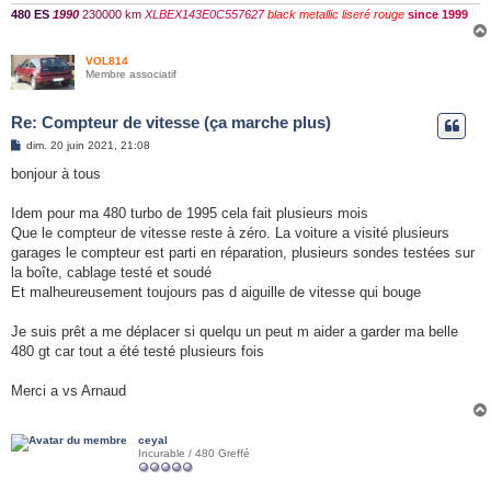
480 ES
1990
230000 km
XLBEX143E0C557627
black metallic liseré rouge
since 1999
VOL814
Membre associatif
Re: Compteur de vitesse (ça marche plus)
M
dim. 20 juin 2021, 21:08
e
s
bonjour à tous
s
a
g
Idem pour ma 480 turbo de 1995 cela fait plusieurs mois
e
Que le compteur de vitesse reste à zéro. La voiture a visité plusieurs
garages le compteur est parti en réparation, plusieurs sondes testées sur
la boîte, cablage testé et soudé
Et malheureusement toujours pas d aiguille de vitesse qui bouge
Je suis prêt a me déplacer si quelqu un peut m aider a garder ma belle
480 gt car tout a été testé plusieurs fois
Merci a vs Arnaud
ceyal
Incurable / 480 Greffé