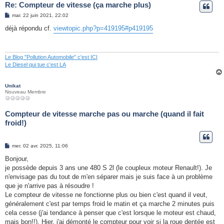
Re: Compteur de vitesse (ça marche plus)
M
mar. 22 juin 2021, 22:02
e
s
déjà répondu cf.
viewtopic.php?p=419195#p419195
s
a
g
e
Le Blog "Pollution Automobile" c'est ICI
Le Diesel qui tue c'est LA
Unikat
Nouveau Membre
Compteur de vitesse marche pas ou marche (quand il fait
froid!)
M
mer. 02 avr. 2025, 11:06
e
s
Bonjour,
s
je possède depuis 3 ans une 480 S 2l (le coupleux moteur Renault!). Je
a
g
n'envisage pas du tout de m'en séparer mais je suis face à un problème
e
que je n'arrive pas à résoudre !
Le compteur de vitesse ne fonctionne plus ou bien c'est quand il veut,
généralement c'est par temps froid le matin et ça marche 2 minutes puis
cela cesse (j'ai tendance à penser que c'est lorsque le moteur est chaud,
mais bon!!). Hier, j'ai démonté le compteur pour voir si la roue dentée est