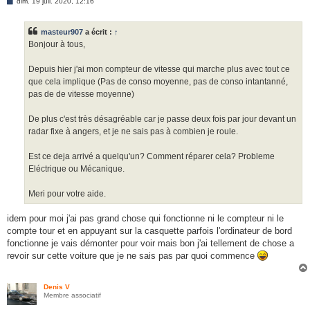
M
dim. 19 juil. 2020, 12:16
e
s
s
masteur907
a écrit :
↑
a
g
Bonjour à tous,
e
Depuis hier j'ai mon compteur de vitesse qui marche plus avec tout ce
que cela implique (Pas de conso moyenne, pas de conso intantanné,
pas de de vitesse moyenne)
De plus c'est très désagréable car je passe deux fois par jour devant un
radar fixe à angers, et je ne sais pas à combien je roule.
Est ce deja arrivé a quelqu'un? Comment réparer cela? Probleme
Eléctrique ou Mécanique.
Meri pour votre aide.
idem pour moi j'ai pas grand chose qui fonctionne ni le compteur ni le
compte tour et en appuyant sur la casquette parfois l'ordinateur de bord
fonctionne je vais démonter pour voir mais bon j'ai tellement de chose a
revoir sur cette voiture que je ne sais pas par quoi commence
Denis V
Membre associatif