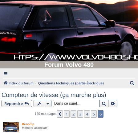
Forum Volvo 480
R
Index du forum
Questions techniques (partie électrique)
e
Compteur de vitesse (ça marche plus)
c
Rechercher
Recherche 
Répondre
h
e
1
2
3
4
5
6
Précédente
140 messages
r
Benoît.p
c
Membre associatif
h