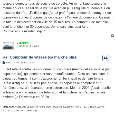
toujours correcte: pas de soucis de ce côté. Au remontage toujours le
même souci à l'essai de la voiture avec en plus l'aiguille du compteur en
dessous du zéro. J'indique que j'en ai profité pour passer du nettoyant de
connexion sur les 2 bornes de connexion à l'arrière du compteur. Ce matin
je fais un déplacement en ville de 15 minutes. Le compteur se met d'un
seul à fonctionner 30 secondes. Je ne sais plus quoi faire.
Pourriez-vous m'aider, svp ?
JeanPète
Fossoyeur du Web
Re: Compteur de vitesse (ça marche plus)
M
mer. 02 avr. 2025, 12:09
e
s
Il faut refaire toutes les soudures du compteur (même celles sous le petit
s
capot arrière), qui sèchent et sont microfissurées. C'est un classique. La
a
g
plupart du temps, il suffit d'approcher un fer chaud et de faire fondre
e
l'étain d'origine. Si tu n'es pas à l'aise, tu déposes le compteur et tu
l'amènes chez un réparateur en électronique. Moi, en 2004, j'avais confié
le travail à un réparateur de télévision et la voiture ne m'a plus jamais
embêté (je l'ai vendue en 2019).
TIME MACHINE
(
plus je pars en retard, plus j'arrive en avance !
) : 480 GT 2.0 L 16/08/1995 n°
592717 210000 km (117800 km)