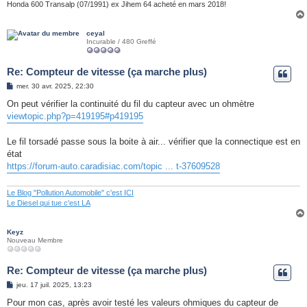
Honda 600 Transalp (07/1991) ex Jihem 64 acheté en mars 2018!
ceyal
Incurable / 480 Greffé
Re: Compteur de vitesse (ça marche plus)
M
mer. 30 avr. 2025, 22:30
e
s
On peut vérifier la continuité du fil du capteur avec un ohmètre
s
viewtopic.php?p=419195#p419195
a
g
e
Le fil torsadé passe sous la boite à air... vérifier que la connectique est en
état
https://forum-auto.caradisiac.com/topic ... t-37609528
Le Blog "Pollution Automobile" c'est ICI
Le Diesel qui tue c'est LA
Keyz
Nouveau Membre
Re: Compteur de vitesse (ça marche plus)
M
jeu. 17 juil. 2025, 13:23
e
s
Pour mon cas, après avoir testé les valeurs ohmiques du capteur de