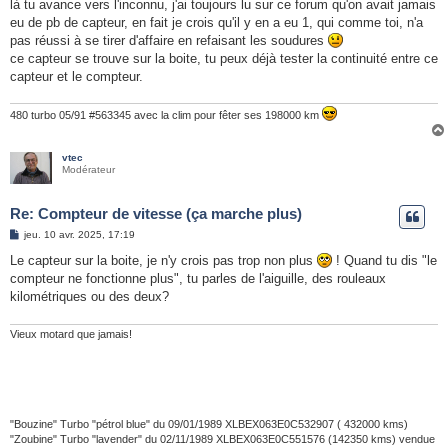
s
là tu avance vers l'inconnu, j'ai toujours lu sur ce forum qu'on avait jamais
s
eu de pb de capteur, en fait je crois qu'il y en a eu 1, qui comme toi, n'a
a
g
pas réussi à se tirer d'affaire en refaisant les soudures
e
ce capteur se trouve sur la boite, tu peux déjà tester la continuité entre ce
capteur et le compteur.
480 turbo 05/91 #563345 avec la clim pour fêter ses 198000 km
vtec
Modérateur
Re: Compteur de vitesse (ça marche plus)
M
jeu. 10 avr. 2025, 17:19
e
s
Le capteur sur la boite, je n'y crois pas trop non plus
! Quand tu dis "le
s
compteur ne fonctionne plus", tu parles de l'aiguille, des rouleaux
a
g
kilométriques ou des deux?
e
Vieux motard que jamais!
"Bouzine" Turbo "pétrol blue" du 09/01/1989 XLBEX063E0C532907 ( 432000 kms)
"Zoubine" Turbo "lavender" du 02/11/1989 XLBEX063E0C551576 (142350 kms) vendue