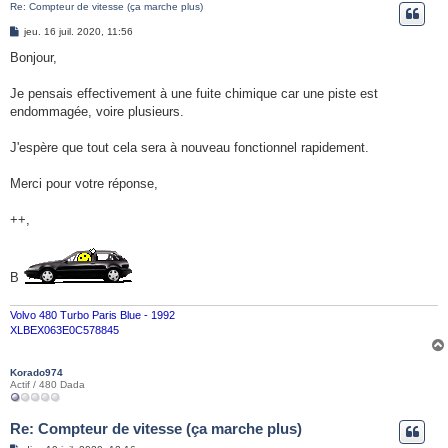
Re: Compteur de vitesse (ça marche plus)
e
M
jeu. 16 juil. 2020, 11:56
r
e
s
Bonjour,
s
a
g
Je pensais effectivement à une fuite chimique car une piste est
e
endommagée, voire plusieurs.
J'espère que tout cela sera à nouveau fonctionnel rapidement.
Merci pour votre réponse,
++,
B
Volvo 480 Turbo Paris Blue - 1992
XLBEX063E0C578845
Korado974
Actif / 480 Dada
Re: Compteur de vitesse (ça marche plus)