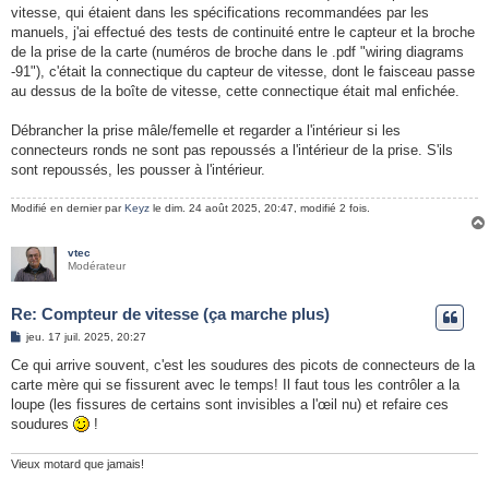
s
vitesse, qui étaient dans les spécifications recommandées par les
a
g
manuels, j'ai effectué des tests de continuité entre le capteur et la broche
e
de la prise de la carte (numéros de broche dans le .pdf "wiring diagrams
-91"), c'était la connectique du capteur de vitesse, dont le faisceau passe
au dessus de la boîte de vitesse, cette connectique était mal enfichée.
Débrancher la prise mâle/femelle et regarder a l'intérieur si les
connecteurs ronds ne sont pas repoussés a l'intérieur de la prise. S'ils
sont repoussés, les pousser à l'intérieur.
Modifié en dernier par
Keyz
le dim. 24 août 2025, 20:47, modifié 2 fois.
vtec
Modérateur
Re: Compteur de vitesse (ça marche plus)
M
jeu. 17 juil. 2025, 20:27
e
s
Ce qui arrive souvent, c'est les soudures des picots de connecteurs de la
s
carte mère qui se fissurent avec le temps! Il faut tous les contrôler a la
a
g
loupe (les fissures de certains sont invisibles a l'œil nu) et refaire ces
e
soudures
!
Vieux motard que jamais!