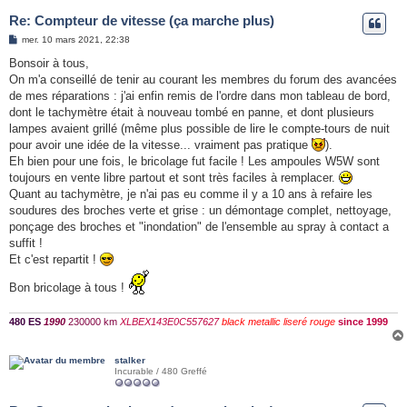
Re: Compteur de vitesse (ça marche plus)
M
mer. 10 mars 2021, 22:38
e
s
Bonsoir à tous,
s
On m'a conseillé de tenir au courant les membres du forum des avancées
a
g
de mes réparations : j'ai enfin remis de l'ordre dans mon tableau de bord,
e
dont le tachymètre était à nouveau tombé en panne, et dont plusieurs
lampes avaient grillé (même plus possible de lire le compte-tours de nuit
pour avoir une idée de la vitesse... vraiment pas pratique
).
Eh bien pour une fois, le bricolage fut facile ! Les ampoules W5W sont
toujours en vente libre partout et sont très faciles à remplacer.
Quant au tachymètre, je n'ai pas eu comme il y a 10 ans à refaire les
soudures des broches verte et grise : un démontage complet, nettoyage,
ponçage des broches et "inondation" de l'ensemble au spray à contact a
suffit !
Et c'est repartit !
Bon bricolage à tous !
480 ES
1990
230000 km
XLBEX143E0C557627
black metallic liseré rouge
since 1999
stalker
Incurable / 480 Greffé