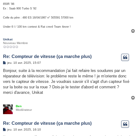
850R '96
Ex : Saab 900 Turbo S '92
Celle du père : 480 ES 16/04/1987 n° 505591 57000 km
Under 6 l / 100 km contest & Rat crevé Team 4ever !
Unikat
Nouveau Membre
Re: Compteur de vitesse (ça marche plus)
M
jeu. 10 avr. 2025, 15:07
e
s
Bonjour, suite à la recommandation j'ai fait refaire les soudures par un
s
réparateur de télévision: le problème reste le même ! je m'oriente donc
a
g
vers le capteur de vitesse. Je voudrais savoir s'il s'agit d'un capteur fixé
e
sur la boite ou sur la roue ? Dois-je le tester d'abord et comment ?
merci d'avance, Unikat
Ben
Modérateur
Re: Compteur de vitesse (ça marche plus)
M
jeu. 10 avr. 2025, 16:10
e