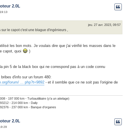
oteur 2.0L
 19:13
jeu. 27 avr. 2023, 09:57
sur le capot c'est une blague d'ingénieurs ,
utilisé les bon mots. Je voulais dire que j'ai vérifié les masses dans le
e capot, quoi
)
r la pin 5 de la black box qui ne correspond pas à un code connu
s bribes d'info sur un forum 480:
.org/forum/ ... php?t=9892
- et il semble que ce ne soit pas l'origine de
- 197 000 km - Turbautilitaire (y'a un attelage)
3212 - 214 000 km - Daily
2376 - 237 000 km - Banque d'organes
oteur 2.0L
19:29