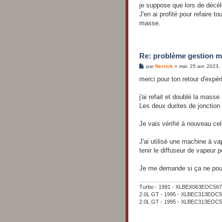
je suppose que lors de décélé
J'en ai profité pour refaire 
masse.
Re: problème gestion m
M
par
Nerrick
»
mar. 25 avr. 2023,
e
s
merci pour ton retour d'expér
s
a
g
j'ai refait et doublé la mass
e
Les deux durites de jonction
Je vais vérifié à nouveau ce
J'ai utilisé une machine à v
tenir le diffuseur de vapeur 
Je me demande si ça ne pourra
Turbo - 1991 - XLBEX063EOC567008 
2.0L GT - 1995 - XLBEC313EOC59
2.0L GT - 1995 - XLBEC313EOC59