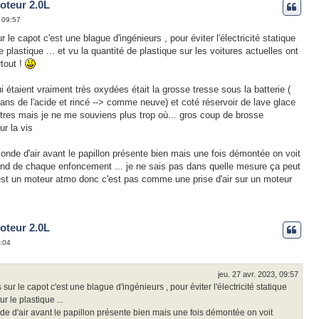
oteur 2.0L
, 09:57
le capot c'est une blague d'ingénieurs , pour éviter l'électricité statique
le plastique ... et vu la quantité de plastique sur les voitures actuelles ont
rtout !
étaient vraiment très oxydées était la grosse tresse sous la batterie (
dans de l'acide et rincé --> comme neuve) et coté réservoir de lave glace
'autres mais je ne me souviens plus trop où... gros coup de brosse
ur la vis
sonde d'air avant le papillon présente bien mais une fois démontée on voit
fond de chaque enfoncement ... je ne sais pas dans quelle mesure ça peut
est un moteur atmo donc c'est pas comme une prise d'air sur un moteur
oteur 2.0L
9:04
jeu. 27 avr. 2023, 09:57
ur le capot c'est une blague d'ingénieurs , pour éviter l'électricité statique
ur le plastique ...
nde d'air avant le papillon présente bien mais une fois démontée on voit