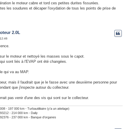
ration le moteur cabre et tord ces petites durites fissurées.
toutes les soudures et décaper l'oxydation de tous les points de prise de
oteur 2.0L
 12:46
ience.
e sur le moteur et nettoyé les masses sous le capot.
 qui sont liés à l'EVAP ont été changées.
lle qui va au MAP.
apeur, mais il faudrait que je le fasse avec une deuxième personne pour
pendant que j'inspecte autour du collecteur.
it pas venir d'une des vis qui sont sur le collecteur.
- 197 000 km - Turbautilitaire (y'a un attelage)
3212 - 214 000 km - Daily
2376 - 237 000 km - Banque d'organes