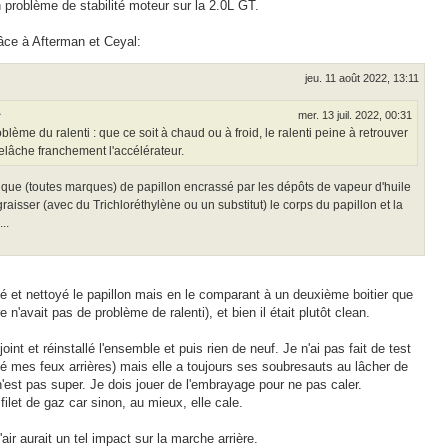
n problème de stabilité moteur sur la 2.0L GT.
râce à Afterman et Ceyal:
jeu. 11 août 2022, 13:11
↑
mer. 13 juil. 2022, 00:31
roblème du ralenti : que ce soit à chaud ou à froid, le ralenti peine à retrouver
 relâche franchement l'accélérateur.
que (toutes marques) de papillon encrassé par les dépôts de vapeur d'huile
isser (avec du Trichloréthylène ou un substitut) le corps du papillon et la
..
té et nettoyé le papillon mais en le comparant à un deuxième boitier que
re n'avait pas de problème de ralenti), et bien il était plutôt clean.
int et réinstallé l'ensemble et puis rien de neuf. Je n'ai pas fait de test
té mes feux arrières) mais elle a toujours ses soubresauts au lâcher de
n'est pas super. Je dois jouer de l'embrayage pour ne pas caler.
filet de gaz car sinon, au mieux, elle cale.
air aurait un tel impact sur la marche arrière.