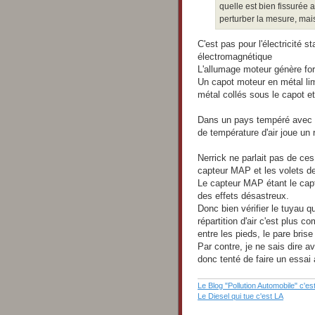
quelle est bien fissurée
perturber la mesure, mai
C'est pas pour l'électricité 
électromagnétique
L'allumage moteur génère for
Un capot moteur en métal lim
métal collés sous le capot et
Dans un pays tempéré avec de 
de température d'air joue un
Nerrick ne parlait pas de ces
capteur MAP et les volets de r
Le capteur MAP étant le capt
des effets désastreux.
Donc bien vérifier le tuyau q
répartition d'air c'est plus co
entre les pieds, le pare brise
Par contre, je ne sais dire a
donc tenté de faire un essai 
Le Blog "Pollution Automobile" c'est
Le Diesel qui tue c'est LA