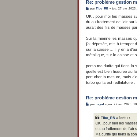
Re: problème gestion m
M
par
Tibo_RB
»
jeu. 27 avr. 2023
e
s
OK , pour moi les masses sur 
s
du au frottement de l'air sur 
a
g
aurait des fils de masses pa
e
Sur la mienne les masses qui 
j'ai déposée, mis à tremper 
sur la caisse ... il y en a d
métallique, sur la caisse et s
perso ma durite qui tiens la 
quelle est bien fissurée au 
perturber la mesure, mais c'
turbo qui là est rédhibitoire .
Re: problème gestion m
M
par
ceyal
»
jeu. 27 avr. 2023, 1
e
s
s
Tibo_RB
a écrit :
↑
a
g
OK , pour moi les masses s
e
du au frottement de l'air s
Ma durite qui tiens la so