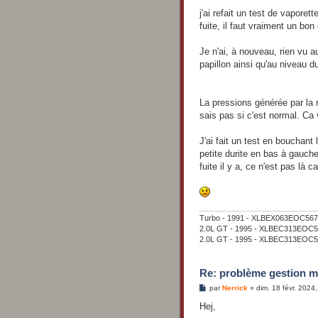
e
s
j'ai refait un test de vaporet
s
fuite, il faut vraiment un bon
a
g
e
Je n'ai, à nouveau, rien vu a
papillon ainsi qu'au niveau du
La pressions générée par la m
sais pas si c'est normal. Ca vo
J'ai fait un test en bouchant
petite durite en bas à gauche
fuite il y a, ce n'est pas là ca
Turbo - 1991 - XLBEX063EOC567008 
2.0L GT - 1995 - XLBEC313EOC59
2.0L GT - 1995 - XLBEC313EOC59
Re: problème gestion m
M
par
Nerrick
»
dim. 18 févr. 2024
e
s
Hej,
s