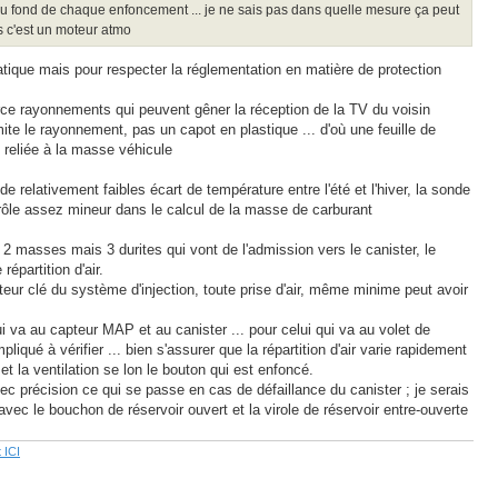
 au fond de chaque enfoncement ... je ne sais pas dans quelle mesure ça peut
s c'est un moteur atmo
statique mais pour respecter la réglementation en matière de protection
ce rayonnements qui peuvent gêner la réception de la TV du voisin
ite le rayonnement, pas un capot en plastique ... d'où une feuille de
 reliée à la masse véhicule
relativement faibles écart de température entre l'été et l'hiver, la sonde
 rôle assez mineur dans le calcul de la masse de carburant
 2 masses mais 3 durites qui vont de l'admission vers le canister, le
épartition d'air.
eur clé du système d'injection, toute prise d'air, même minime peut avoir
ui va au capteur MAP et au canister ... pour celui qui va au volet de
mpliqué à vérifier ... bien s'assurer que la répartition d'air varie rapidement
 et la ventilation se lon le bouton qui est enfoncé.
vec précision ce qui se passe en cas de défaillance du canister ; je serais
avec le bouchon de réservoir ouvert et la virole de réservoir entre-ouverte
 ICI