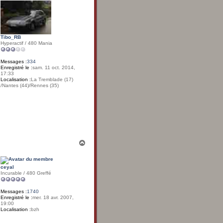
u
t
Tibo_RB
Hyperactif / 480 Mania
Messages :
334
Enregistré le :
sam. 11 oct. 2014,
17:33
Localisation :
La Tremblade (17)
/Nantes (44)/Rennes (35)
H
a
u
t
ceyal
Incurable / 480 Greffé
Messages :
1740
Enregistré le :
mer. 18 avr. 2007,
19:00
Localisation :
bzh