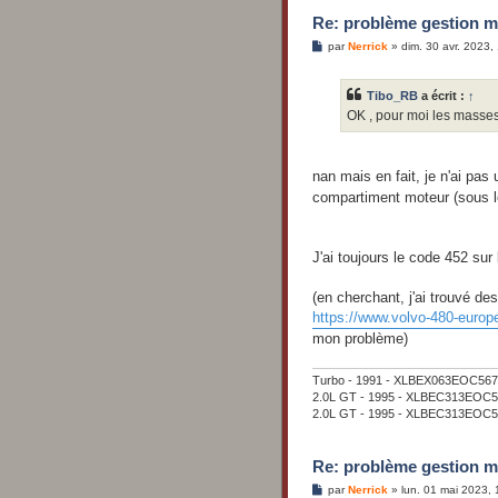
Re: problème gestion m
M
par
Nerrick
»
dim. 30 avr. 2023,
e
s
s
Tibo_RB
a écrit :
↑
a
g
OK , pour moi les masses 
e
nan mais en fait, je n'ai pas 
compartiment moteur (sous l
J'ai toujours le code 452 su
(en cherchant, j'ai trouvé de
https://www.volvo-480-europe
mon problème)
Turbo - 1991 - XLBEX063EOC567008 
2.0L GT - 1995 - XLBEC313EOC59
2.0L GT - 1995 - XLBEC313EOC59
Re: problème gestion m
M
par
Nerrick
»
lun. 01 mai 2023, 