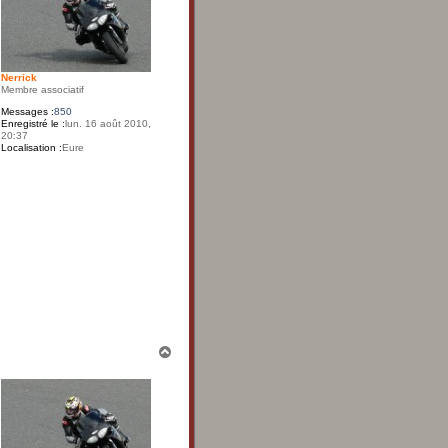
Nerrick
Membre associatif
Messages :
850
Enregistré le :
lun. 16 août 2010,
20:37
Localisation :
Eure
H
a
u
t