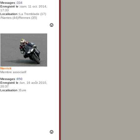
Messages :
334
Enregistré le :
sam. 11 oct. 2014,
17:33
Localisation :
La Tremblade (17)
/Nantes (44)/Rennes (35)
H
a
u
t
Nerrick
Membre associatif
Messages :
850
Enregistré le :
lun. 16 août 2010,
20:37
Localisation :
Eure
H
a