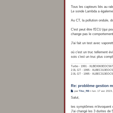
Tous les capteurs liés au ral
Le sonde Lambda a égalemen
Au CT, la pollution ondule, do
C'est peut être l'ECU (qui p
change pas le comportement (
J'ai fait un test avec vaporet
où c'est un truc tellement év
sois c'est un truc plus compli
Turbo - 1991 - XLBEX063EOC567008 
2.0L GT - 1995 - XLBEC313EOC59
2.0L GT - 1995 - XLBEC313EOC59
Re: problème gestion m
M
par
Tibo_RB
»
lun. 17 avr. 2023
e
s
Salut,
s
a
g
tes symptômes m'évoquent un
e
J'ai changé les 3 durites de 