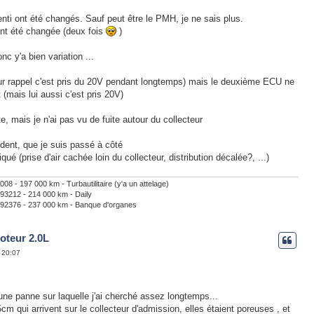
enti ont été changés. Sauf peut être le PMH, je ne sais plus.
t été changée (deux fois
)
nc y'a bien variation ...
our rappel c'est pris du 20V pendant longtemps) mais le deuxième ECU ne
mais lui aussi c'est pris 20V)
te, mais je n'ai pas vu de fuite autour du collecteur
ident, que je suis passé à côté
qué (prise d'air cachée loin du collecteur, distribution décalée?, ...)
- 197 000 km - Turbautilitaire (y'a un attelage)
3212 - 214 000 km - Daily
2376 - 237 000 km - Banque d'organes
oteur 2.0L
, 20:07
e panne sur laquelle j'ai cherché assez longtemps...
5cm qui arrivent sur le collecteur d'admission, elles étaient poreuses , et