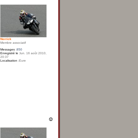
a
u
t
Nerrick
Membre associatif
Messages :
850
Enregistré le :
lun. 16 août 2010,
20:37
Localisation :
Eure
H
a
u
t