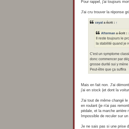
s
Pour rappel, j'ai toujours mo
s
a
g
J'ai cru trouver la réponse g
e
ceyal
a écrit :
↑
Afterman
a écrit :
Il reste toujours le p
la stabilité quand je
C'est un symptome classi
donc commencer par dégra
grosse durité sui y mène .
Peut-être que ça suffira
Mais en fait non. J'ai démon
j'ai en stock (et dont la voitu
J'ai tout de même changé le jo
en roulant (je n'ai pas remon
pédale, et la marche arrière 
Impossible de reculer sur un 
Je ne sais pas si une prise d'