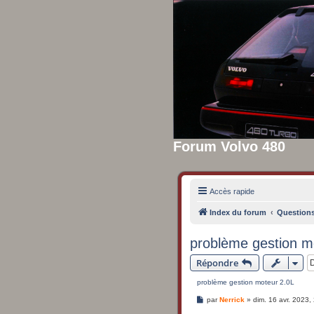
Forum Volvo 480
Accès rapide
Index du forum
Questions
problème gestion m
Répondre
problème gestion moteur 2.0L
M
par
Nerrick
»
dim. 16 avr. 2023,
e