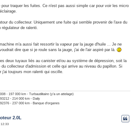
te pour traquer les fuites. Ce n'est pas aussi simple car pour voir les micro
 éclairage.
utour du collecteur. Uniquement une fuite qui semble provenir de l'axe du
 régulateur de ralenti.
achine m'a aussi fait ressortir la vapeur par la jauge d'huile ... Je ne
udrait dire que si je roule sans la jauge, j'ai de l'air aspiré par là.
 les deux tuyaux liés au canister et/ou au système de dépression, soit la
 du collecteur d'admission et celle qui arrive au niveau du papillon. Si
r j'ai toujours mon ralenti qui oscille.
- 197 000 km - Turbautilitaire (y'a un attelage)
3212 - 214 000 km - Daily
2376 - 237 000 km - Banque d'organes
oteur 2.0L
, 12:33