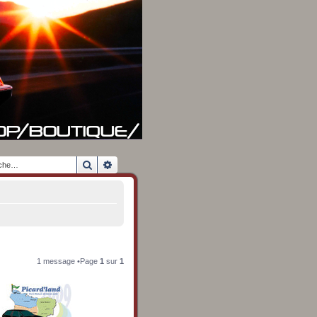
Rechercher
Recherche avancée
1 message •Page
1
sur
1