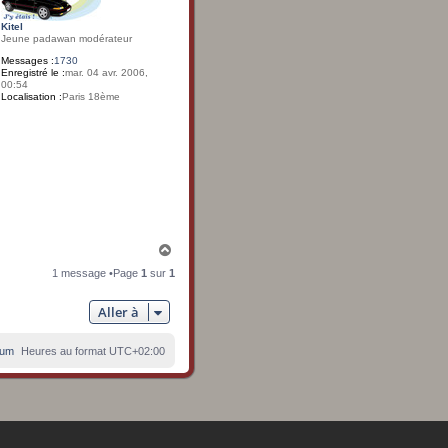
Kitel
Jeune padawan modérateur
Messages :
1730
Enregistré le :
mar. 04 avr. 2006,
00:54
Localisation :
Paris 18ème
H
a
1 message •Page
1
sur
1
u
t
Aller à
rum
Heures au format
UTC+02:00