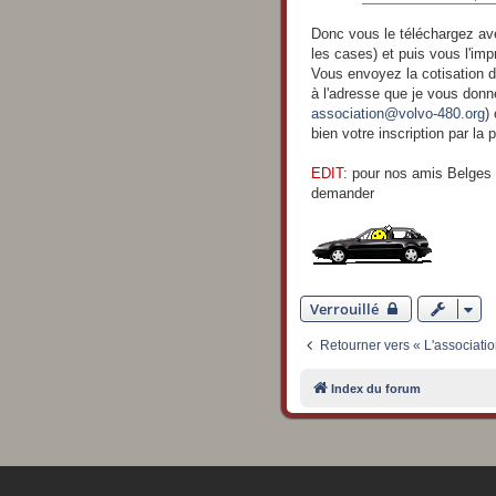
s
a
g
Donc vous le téléchargez ave
e
les cases) et puis vous l'imp
Vous envoyez la cotisation de
à l'adresse que je vous don
association@volvo-480.org
)
bien votre inscription par la
EDIT
: pour nos amis Belges 
demander
Verrouillé
Retourner vers « L'associatio
Index du forum