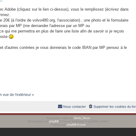
c Adobe (cliquez sur le lien ci-dessus), vous le remplissez (écrivez dans
rimez.
 20€ (à l'ordre de volvo480.org, l'association) , une photo et le formulaire
nerais par MP (me demander l'adresse par un MP ou
 ce qui me permettra en plus de faire une liste afin de savoir si je reçois
 poste
et d'autres contrées je vous donnerais le code IBAN par MP pensez à le
n vue de l'extérieur »
Nous contacter
Supprimer les cookies du fo
Revolution style by
Semi_Deus
Développé par
phpBB
® Forum Software © phpBB Limited
Traduit par
phpBB-fr.com