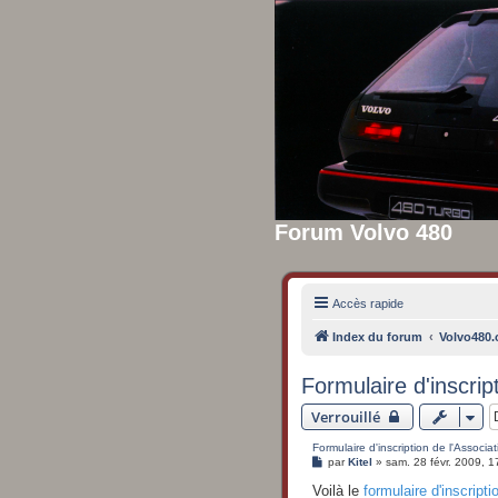
Forum Volvo 480
Accès rapide
Index du forum
Volvo480.o
Formulaire d'inscrip
Verrouillé
Formulaire d'inscription de l'Associat
M
par
Kitel
»
sam. 28 févr. 2009, 1
e
s
Voilà le
formulaire d'inscripti