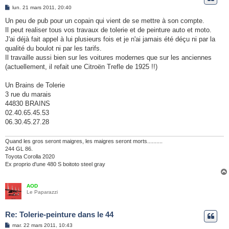
e
M
lun. 21 mars 2011, 20:40
e
r
s
Un peu de pub pour un copain qui vient de se mettre à son compte.
s
Il peut realiser tous vos travaux de tolerie et de peinture auto et moto.
a
g
J'ai déjà fait appel à lui plusieurs fois et je n'ai jamais été déçu ni par la
e
qualité du boulot ni par les tarifs.
Il travaille aussi bien sur les voitures modernes que sur les anciennes
(actuellement, il refait une Citroën Trefle de 1925 !!)
Un Brains de Tolerie
3 rue du marais
44830 BRAINS
02.40.65.45.53
06.30.45.27.28
Quand les gros seront maigres, les maigres seront morts..........
244 GL 86.
Toyota Corolla 2020
Ex proprio d'une 480 S boitoto steel gray
AOD
Le Paparazzi
Re: Tolerie-peinture dans le 44
M
mar. 22 mars 2011, 10:43