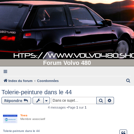
Forum Volvo 480
R
Index du forum
Coordonnées
e
Tolerie-peinture dans le 44
c
Rechercher
Recherche 
Répondre
h
4 messages •Page
1
sur
1
e
Yves
r
Membre associatif
c
h
Tolerie-peinture dans le 44