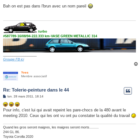
e
s
Bah on est pas dans l'brun avec un nom pareil
s
a
g
e
turbo
#587789-16/08/94-222.333 km-VASE GREEN METALLIC 314
__________________
Groupe FB ici
Yves
Membre associatif
Re: Tolerie-peinture dans le 44
M
lun. 28 mars 2011, 18:14
e
s
s
Pour info, c'est lui qui avait repeint les pare-chocs de la 480 avant le
a
g
meeting 2010. Ceux qui les ont vu ont pu constater la qualité du travail
e
Quand les gros seront maigres, les maigres seront morts..........
244 GL 86.
Toyota Corolla 2020